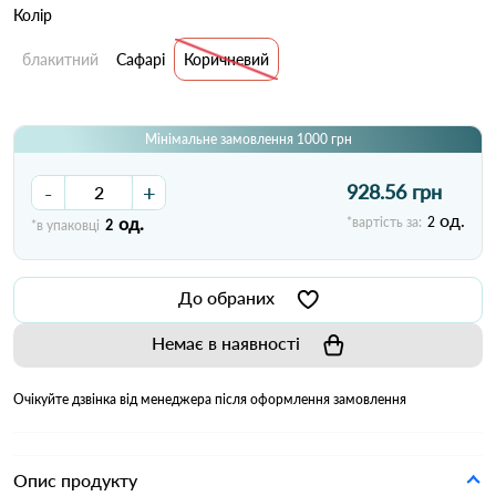
Колір
блакитний
Сафарі
Коричневий
Мінімальне замовлення 1000 грн
-
+
928.56 грн
од.
од.
*вартість за:
2
*в упаковці
2
До обраних
Немає в наявності
Очікуйте дзвінка від менеджера після оформлення замовлення
Опис продукту