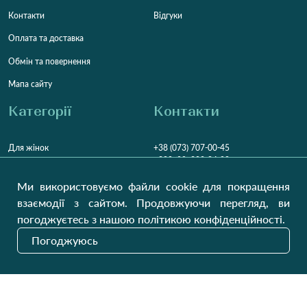
Контакти
Відгуки
Оплата та доставка
Обмін та повернення
Мапа сайту
Категорії
Контакти
Для жінок
+38 (073) 707-00-45
+380 (99) 302-84-98
Для чоловіків
+380 (99) 387-81-50
Ми використовуємо файли cookie для покращення
Замовити дзвінок
Для дітей
взаємодії з сайтом. Продовжуючи перегляд, ви
Пн-Пт
9:00 - 16:00
Cб
9:00 - 13:00
Домашній текстиль
погоджуєтесь з нашою політикою конфіденційності.
НД
Вихідний
Погоджуюсь
Україна, Луцьк, 43000
Відкрити на карті
Наші оновлення