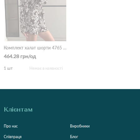
Комплект халат шорти 4765 Коричневий
464.28 грн/од
1 шт
Немає в наявності
Клієнтам
Про нас
Виробники
Співпраця
Блог