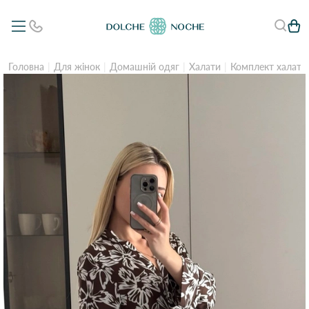
Головна
Для жінок
Домашній одяг
Халати
Комплект халат 