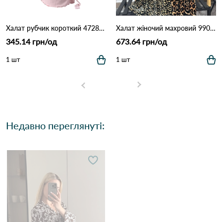
Халат рубчик короткий 4728 Рожевий
Халат жіночий махровий 9905 Дрібний леопард
345.14 грн/од
673.64 грн/од
1 шт
1 шт
Недавно переглянуті: