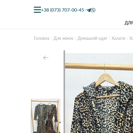
+38 (073) 707-00-45
ДЛЯ
Головна
Для жінок
Домашній одяг
Халати
Х