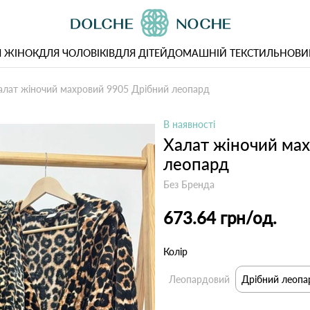
 ЖІНОК
ДЛЯ ЧОЛОВІКІВ
ДЛЯ ДІТЕЙ
ДОМАШНІЙ ТЕКСТИЛЬ
НОВИ
алат жіночий махровий 9905 Дрібний леопард
В наявності
Халат жіночий ма
леопард
Без Бренда
673.64 грн
/од.
Колір
Леопардовий
Дрібний леопа