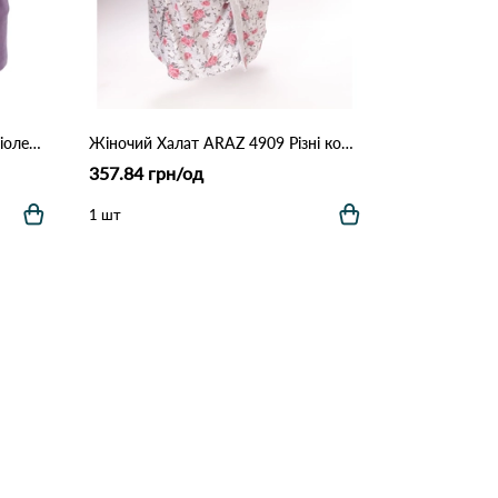
Плюшевый халат ЦаЦа 4019 Фіолетовий
Жіночий Халат ARAZ 4909 Різні кольори
357.84 грн/од
1 шт