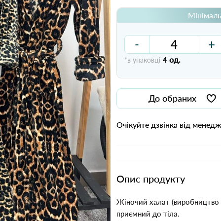
Мінімаль
-
+
од.
*в упаковці
4
До обраних
Очікуйте дзвінка від менед
Опис продукту
Жіночий халат
(виробництво 
приємний до тіла.