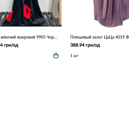
Халат жіночий махровий 9905 Чорно-червоний
4 грн/од
388.94 грн/од
1 шт