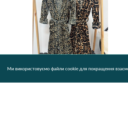
Ми використовуємо файли cookie для покращення взаємо
Халат жіночий махровий 9905 Дрібний леопард
673.64 грн/од
1 шт