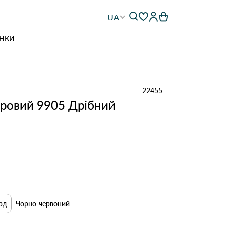
UA
НКИ
22455
хровий 9905 Дрібний
рд
Чорно-червоний