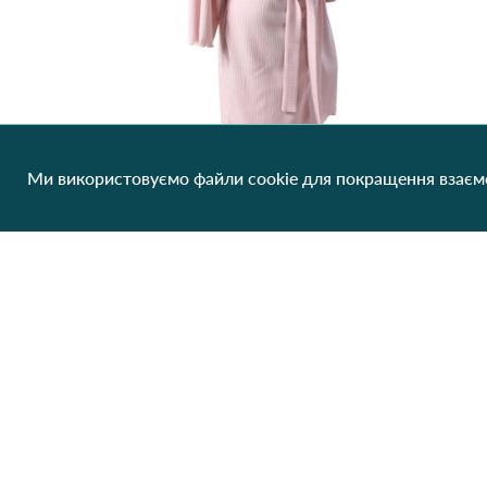
Ми використовуємо файли cookie для покращення взаємо
Халат рубчик короткий 4728 Рожевий
345.14 грн/од
1 шт
Клієнтам