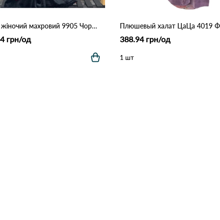
Халат жіночий махровий 9905 Чорно-червоний
4 грн/од
388.94 грн/од
1 шт