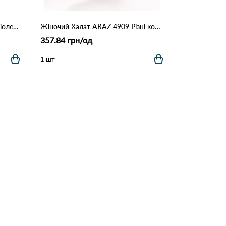
Плюшевый халат ЦаЦа 4019 Фіолетовий
Жіночий Халат ARAZ 4909 Різні кольори
357.84 грн/од
1 шт