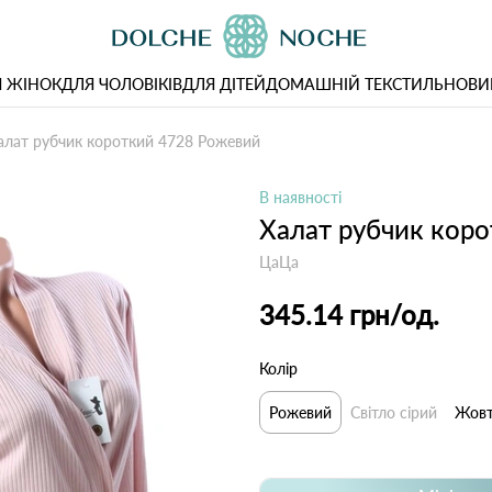
 ЖІНОК
ДЛЯ ЧОЛОВІКІВ
ДЛЯ ДІТЕЙ
ДОМАШНІЙ ТЕКСТИЛЬ
НОВИ
алат рубчик короткий 4728 Рожевий
В наявності
Халат рубчик кор
ЦаЦа
345.14 грн
/од.
Колір
Рожевий
Світло сірий
Жов