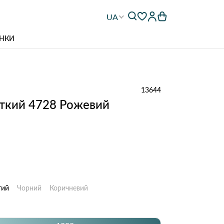
UA
НКИ
13644
откий 4728 Рожевий
тий
Чорний
Коричневий