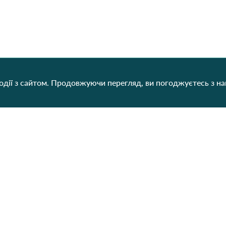
дії з сайтом. Продовжуючи перегляд, ви погоджуєтесь з н
Категорії
Контакти
Наш