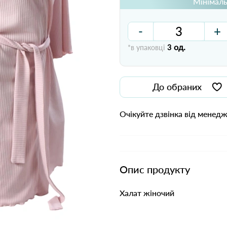
Мінімаль
-
+
од.
*в упаковці
3
До обраних
Очікуйте дзвінка від менед
Опис продукту
Халат жіночий