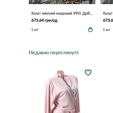
Халат жіночий махровий 9905 Дрібний леопард
673.64 грн/од
673.6
1 шт
1 шт
Недавно переглянуті: