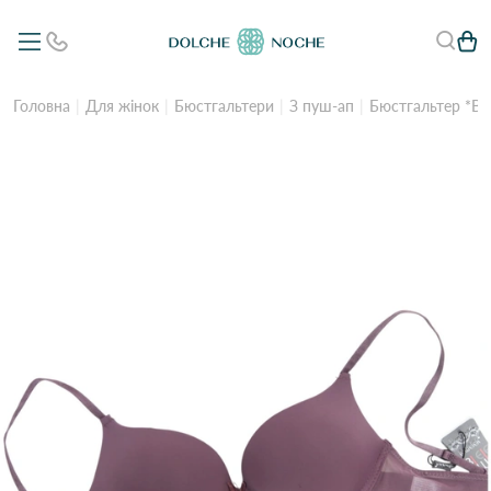
Головна
Для жінок
Бюстгальтери
З пуш-ап
Бюстгальтер *B*