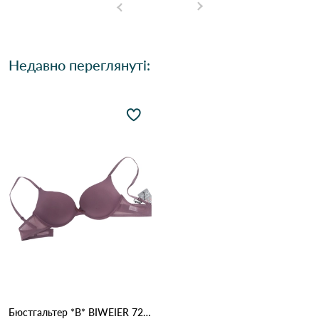
Недавно переглянуті:
Бюстгальтер *B* BIWEIER 7223 17,1 Сіреневий