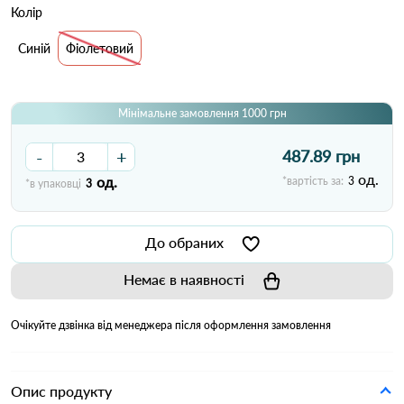
Колір
Синій
Фіолетовий
Мінімальне замовлення 1000 грн
-
+
487.89 грн
од.
од.
*вартість за:
3
*в упаковці
3
До обраних
Немає в наявності
Очікуйте дзвінка від менеджера після оформлення замовлення
Опис продукту