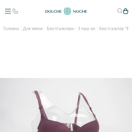
Головна
Для жінок
Бюстгальтери
З пуш-ап
Бюстгальтер *B*