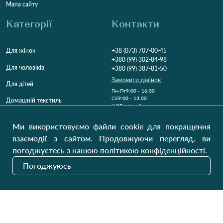
Мапа сайту
Категорії
Контакти
Для жінок
+38 (073) 707-00-45
+380 (99) 302-84-98
Для чоловіків
+380 (99) 387-81-50
Замовити дзвінок
Для дітей
Пн-Пт
9:00 - 16:00
Cб
9:00 - 13:00
Домашній текстиль
НД
Вихідний
Україна, Луцьк, 43000
Ми використовуємо файли cookie для покращення
Відкрити на карті
взаємодії з сайтом. Продовжуючи перегляд, ви
погоджуєтесь з нашою політикою конфіденційності.
Наші оновлення
Погоджуюсь
Надіслати