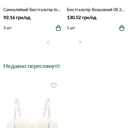
Самоклейкий бюстгальтер Invisible Bra Push-Up з застібкою спереду 1300 Бежевий
Бюстгальтер безшовний 08 2,4 Терракота
92.16 грн/од
130.52 грн/од
3 шт
1 шт
Недавно переглянуті: