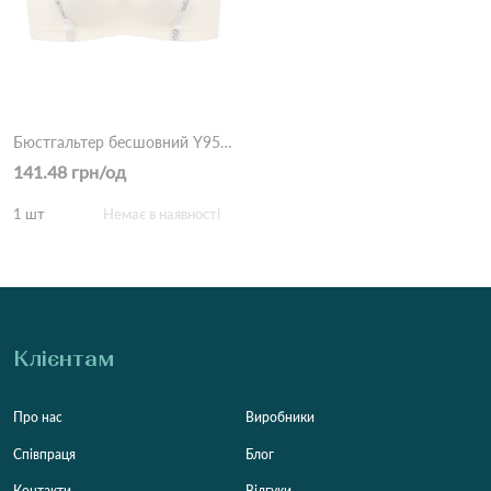
Бюстгальтер бесшовний Y956 9,3
141.48 грн/од
1 шт
Немає в наявності
Клієнтам
Про нас
Виробники
Співпраця
Блог
Контакти
Відгуки