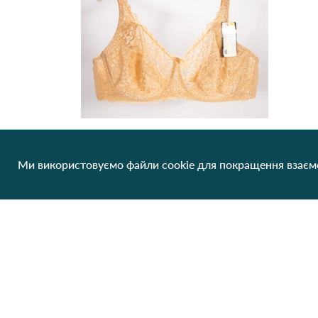
Ми використовуємо файли cookie для покращення взаємо
Бюстгальтер жіночий *E* Beisdanna 408-55 4,2 Темно бежевий
213.12 грн/од
1 шт