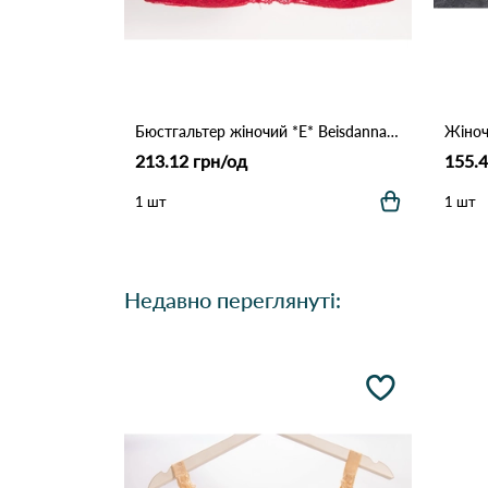
Бюстгальтер жіночий *E* Beisdanna 408-55 4,2 Бордовий
213.12 грн/од
155.4
1 шт
1 шт
Недавно переглянуті: