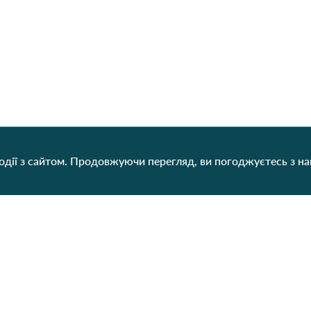
дії з сайтом. Продовжуючи перегляд, ви погоджуєтесь з н