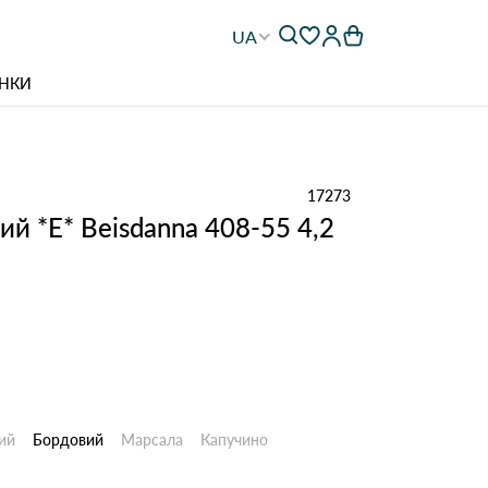
UA
НКИ
17273
ий *E* Beisdanna 408-55 4,2
ий
Бордовий
Марсала
Капучино