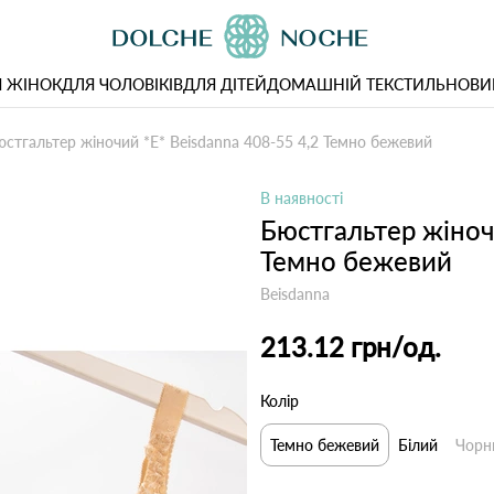
 ЖІНОК
ДЛЯ ЧОЛОВІКІВ
ДЛЯ ДІТЕЙ
ДОМАШНІЙ ТЕКСТИЛЬ
НОВИ
стгальтер жіночий *E* Beisdanna 408-55 4,2 Темно бежевий
В наявності
Бюстгальтер жіноч
Темно бежевий
Beisdanna
213.12 грн
/од.
Колір
Темно бежевий
Білий
Чорн