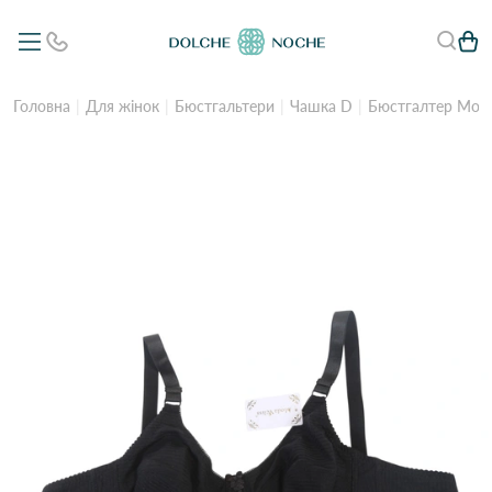
Головна
Для жінок
Бюстгальтери
Чашка D
Бюстгалтер Moda