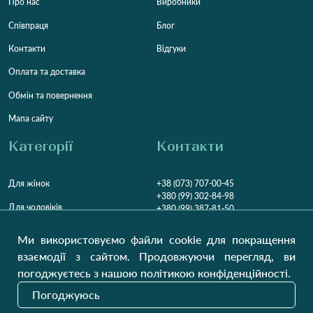
Про нас
Виробники
Співпраця
Блог
Контакти
Відгуки
Оплата та доставка
Обмін та повернення
Мапа сайту
Категорії
Контакти
Для жінок
+38 (073) 707-00-45
+380 (99) 302-84-98
Для чоловіків
+380 (99) 387-81-50
Замовити дзвінок
Для дітей
Ми використовуємо файли cookie для покращення
Пн-Пт
9:00 - 16:00
Cб
9:00 - 13:00
Домашній текстиль
взаємодії з сайтом. Продовжуючи перегляд, ви
НД
Вихідний
погоджуєтесь з нашою політикою конфіденційності.
Україна, Луцьк, 43000
Погоджуюсь
Відкрити на карті