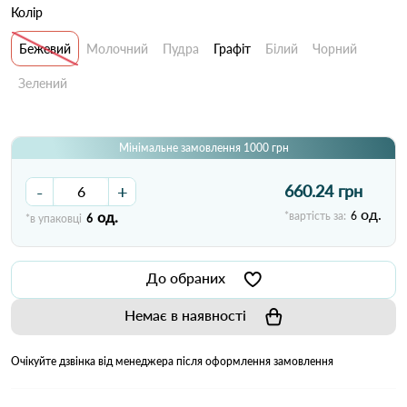
Колір
Бежевий
Молочний
Пудра
Графіт
Білий
Чорний
Зелений
Мінімальне замовлення 1000 грн
-
+
660.24 грн
од.
од.
*вартість за:
6
*в упаковці
6
До обраних
Немає в наявності
Очікуйте дзвінка від менеджера після оформлення замовлення