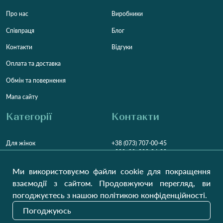
Про нас
Виробники
Співпраця
Блог
Контакти
Відгуки
Оплата та доставка
Обмін та повернення
Мапа сайту
Категорії
Контакти
Для жінок
+38 (073) 707-00-45
+380 (99) 302-84-98
Для чоловіків
+380 (99) 387-81-50
Ми використовуємо файли cookie для покращення
Замовити дзвінок
Для дітей
взаємодії з сайтом. Продовжуючи перегляд, ви
Пн-Пт
9:00 - 16:00
Cб
9:00 - 13:00
Домашній текстиль
погоджуєтесь з нашою політикою конфіденційності.
НД
Вихідний
Погоджуюсь
Україна, Луцьк, 43000