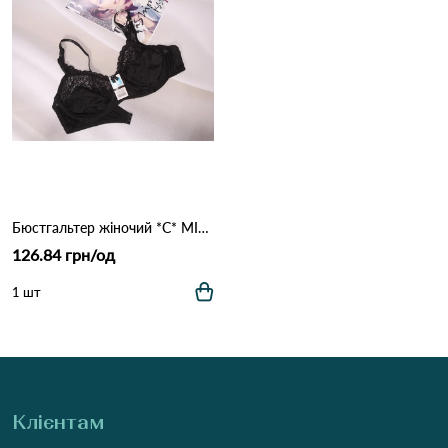
Бюстгальтер жіночий *C* MIS AITOR 8016 3.3 Чорний
126.84 грн/од
1 шт
Клієнтам