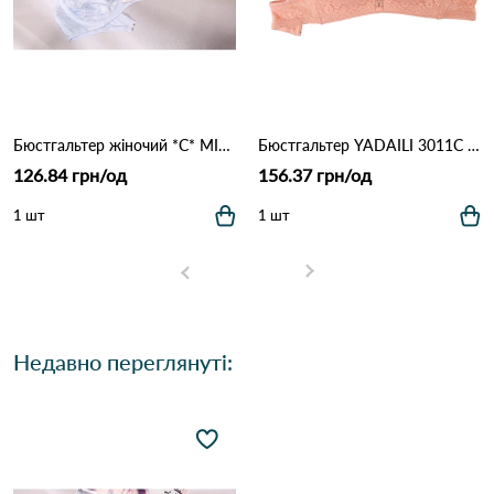
Бюстгальтер жіночий *C* MIS AITOR 8016 3.3 Білий
Бюстгальтер YADAILI 3011С 2,2 Персиковий
126.84 грн/од
156.37 грн/од
1 шт
1 шт
Недавно переглянуті: