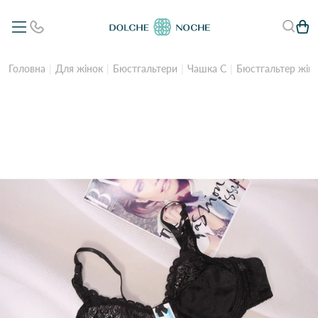
Головна
Для жінок
Бюстгальтери
Чашка C
Бюстгальтер жіно