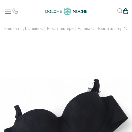
Головна
Для жінок
Бюстгальтери
Чашка C
Бюстгальтер *С* 