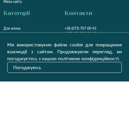
Мапа сайту
Категорії
Контакти
Для жінок
+38 (073) 707-00-45
+380 (99) 302-84-98
Для чоловіків
+380 (99) 387-81-50
Ми використовуємо файли cookie для покращення
Замовити дзвінок
Для дітей
взаємодії з сайтом. Продовжуючи перегляд, ви
Пн-Пт
9:00 - 16:00
Cб
9:00 - 13:00
Домашній текстиль
погоджуєтесь з нашою політикою конфіденційності.
НД
Вихідний
Погоджуюсь
Україна, Луцьк, 43000
Відкрити на карті
Наші оновлення
Надіслати