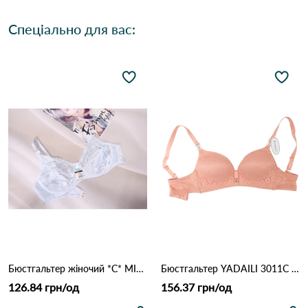
Спеціально для вас:
Бюстгальтер жіночий *C* MIS AITOR 8016 3.3 Білий
Бюстгальтер YADAILI 3011С 2,2 Персиковий
126.84 грн/од
156.37 грн/од