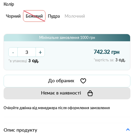
Колір
Чорний
Бежевий
Пудра
Молочний
Мінімальне замовлення 1000 грн
-
+
742.32 грн
од.
од.
*вартість за:
3
*в упаковці
3
До обраних
Немає в наявності
Очікуйте дзвінка від менеджера після оформлення замовлення
Опис продукту