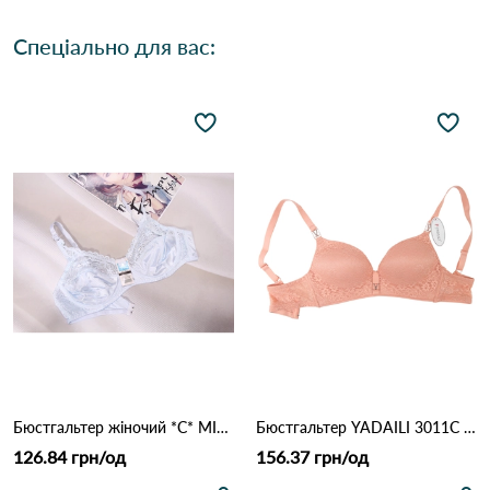
Спеціально для вас:
Бюстгальтер жіночий *C* MIS AITOR 8016 3.3 Білий
Бюстгальтер YADAILI 3011С 2,2 Персиковий
126.84 грн/од
156.37 грн/од