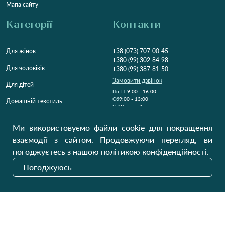
Мапа сайту
Категорії
Контакти
Для жінок
+38 (073) 707-00-45
+380 (99) 302-84-98
Для чоловіків
+380 (99) 387-81-50
Замовити дзвінок
Для дітей
Пн-Пт
9:00 - 16:00
Cб
9:00 - 13:00
Домашній текстиль
НД
Вихідний
Україна, Луцьк, 43000
Ми використовуємо файли cookie для покращення
Відкрити на карті
взаємодії з сайтом. Продовжуючи перегляд, ви
погоджуєтесь з нашою політикою конфіденційності.
Наші оновлення
Погоджуюсь
Надіслати