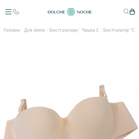
Головна
Для жінок
Бюстгальтери
Чашка C
Бюстгальтер *С* 