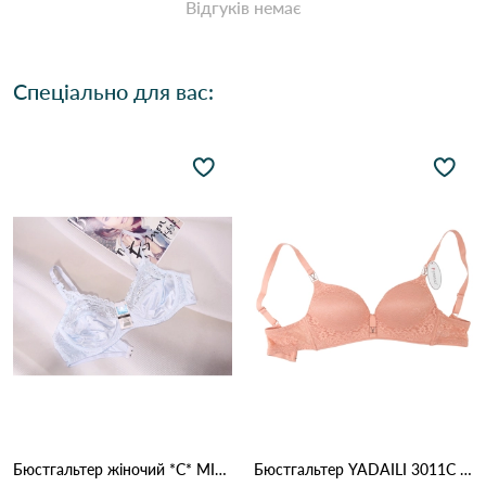
Відгуків немає
Спеціально для вас:
Бюстгальтер жіночий *C* MIS AITOR 8016 3.3 Білий
Бюстгальтер YADAILI 3011С 2,2 Персиковий