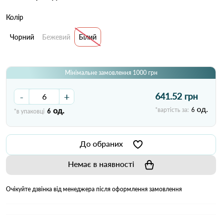
Колір
Чорний
Бежевий
Білий
Мінімальне замовлення 1000 грн
-
+
641.52 грн
од.
од.
*вартість за:
6
*в упаковці
6
До обраних
Немає в наявності
Очікуйте дзвінка від менеджера після оформлення замовлення