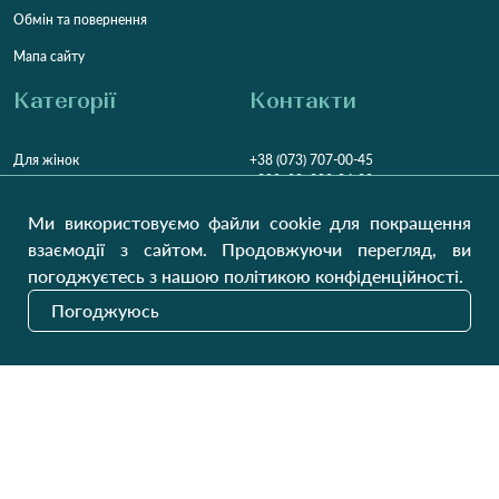
Обмін та повернення
Мапа сайту
Категорії
Контакти
Для жінок
+38 (073) 707-00-45
+380 (99) 302-84-98
Для чоловіків
+380 (99) 387-81-50
Ми використовуємо файли cookie для покращення
Замовити дзвінок
Для дітей
взаємодії з сайтом. Продовжуючи перегляд, ви
Пн-Пт
9:00 - 16:00
Cб
9:00 - 13:00
Домашній текстиль
погоджуєтесь з нашою політикою конфіденційності.
НД
Вихідний
Погоджуюсь
Україна, Луцьк, 43000
Відкрити на карті
Наші оновлення
Надіслати