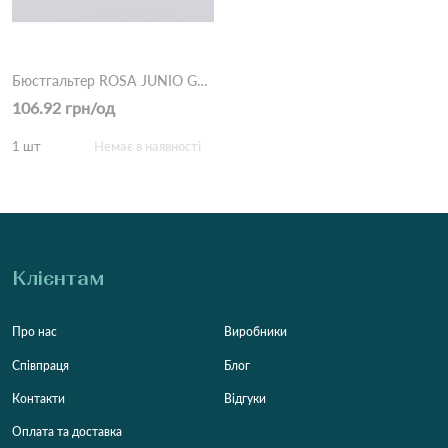
Бюстгальтер ROSA JUNIO G508 на чашку C з кісточками 2,3 Білий
106.92 грн/од
1 шт
Немає в наявності
Клієнтам
Про нас
Виробники
Співпраця
Блог
Контакти
Відгуки
Оплата та доставка