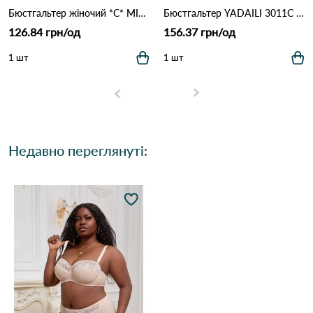
Бюстгальтер жіночий *C* MIS AITOR 8016 3.3 Білий
Бюстгальтер YADAILI 3011С 2,2 Персиковий
126.84 грн/од
156.37 грн/од
1 шт
1 шт
Недавно переглянуті: