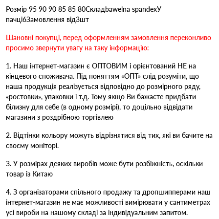
Розмір 95 90 90 85 85 80Складbawelna spandexУ
пачці6Замовлення від3шт
Шановні покупці, перед оформленням замовлення переконливо
просимо звернути увагу на таку інформацію:
1. Наш інтернет-магазин є ОПТОВИМ і орієнтований НЕ на
кінцевого споживача. Під поняттям «ОПТ» слід розуміти, що
наша продукція реалізується відповідно до розмірного ряду,
«ростовки», упаковки і т.д. Тому якщо Ви бажаєте придбати
білизну для себе (в одному розмірі), то доцільно відвідати
магазини з роздрібною торгівлею
2. Відтінки кольору можуть відрізнятися від тих, які ви бачите на
своєму моніторі.
3. У розмірах деяких виробів може бути розбіжність, оскільки
товар із Китаю
4. З організаторами спільного продажу та дропшипперами наш
інтернет-магазин не має можливості вимірювати у сантиметрах
усі вироби на нашому складі за індивідуальним запитом.