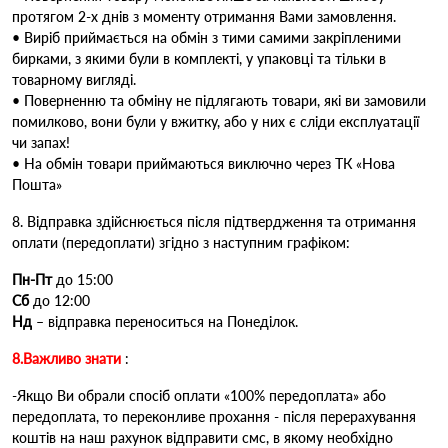
протягом 2-х днів з моменту отримання Вами замовлення.
• Виріб приймається на обмін з тими самими закріпленими
бирками, з якими були в комплекті, у упаковці та тільки в
товарному вигляді.
• Поверненню та обміну не підлягають товари, які ви замовили
помилково, вони були у вжитку, або у них є сліди експлуатації
чи запах!
• На обмін товари приймаються виключно через ТК «Нова
Пошта»
8. Відправка здійснюється після підтвердження та отримання
оплати (передоплати) згідно з наступним графіком:
Пн-Пт
до 15:00
Cб
до 12:00
Нд
– відправка переноситься на Понеділок.
8.Важливо знати
:
-Якщо Ви обрали спосіб оплати «100% передоплата» або
передоплата, то переконливе прохання - після перерахування
коштів на наш рахунок відправити смс, в якому необхідно