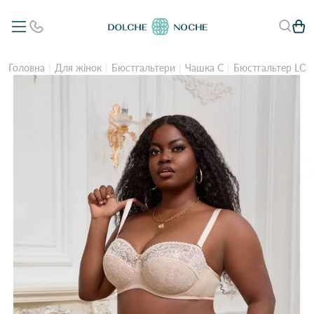
Головна
Для жінок
Бюстгальтери
Чашка C
Бюстгальтер LOR