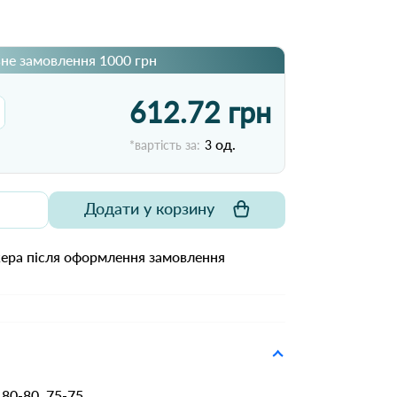
не замовлення 1000 грн
612.72 грн
од.
*вартість за:
3
Додати у корзину
жера після оформлення замовлення
80-80, 75-75,