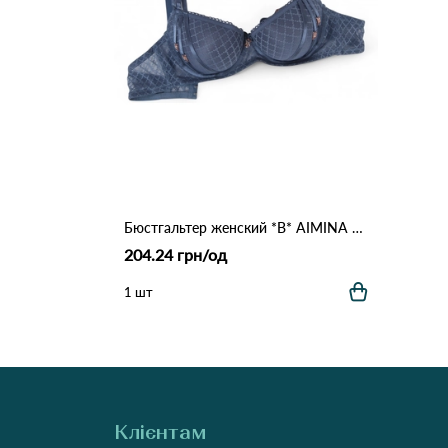
Бюстгальтер женский *B* AIMINA 0066 8,1 Синій
204.24 грн/од
1 шт
Клієнтам