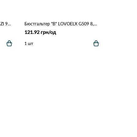
Бюстгальтер жіночий *B* NADIZI 9780 17.2 Голубий
Бюстгальтер "B" LOVOELX G509 8,1 Чорний
121.92 грн/од
1 шт