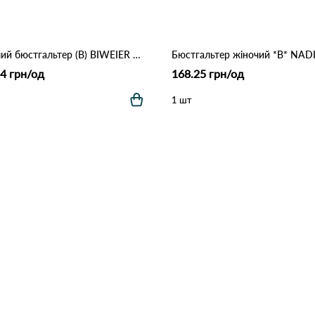
Жіночий бюстгальтер (B) BIWEIER 87718 7,2 Зелений
4 грн/од
168.25 грн/од
1 шт