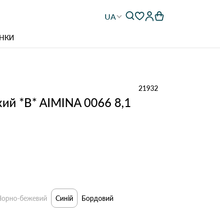
UA
НКИ
21932
ий *B* AIMINA 0066 8,1
Чорно-бежевий
Синій
Бордовий