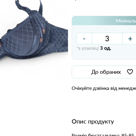
Мінімаль
-
+
од.
*в упаковці
3
До обраних
Очікуйте дзвінка від менед
Опис продукту
Розмір бюстгальтера: 85-85, 