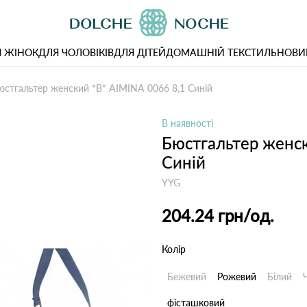
 ЖІНОК
ДЛЯ ЧОЛОВІКІВ
ДЛЯ ДІТЕЙ
ДОМАШНІЙ ТЕКСТИЛЬ
НОВИ
юстгальтер женский *B* AIMINA 0066 8,1 Синій
В наявності
Бюстгальтер женск
Синій
YYG
204.24 грн
/од.
Колір
Бежевий
Рожевий
Білий
фісташковий