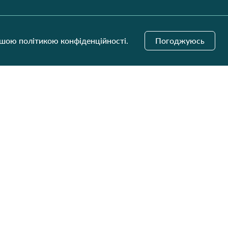
Надіслати
ашою політикою конфіденційності.
Погоджуюсь