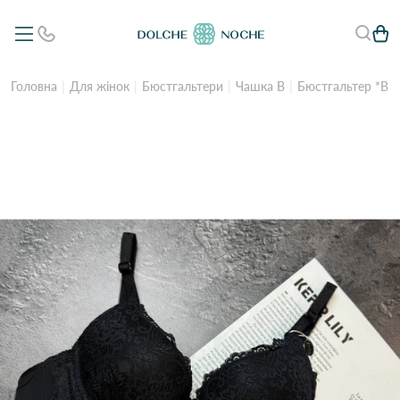
Головна
Для жінок
Бюстгальтери
Чашка B
Бюстгальтер *B*