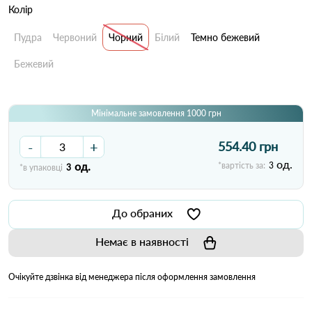
Колір
Пудра
Червоний
Чорний
Білий
Темно бежевий
Бежевий
Мінімальне замовлення 1000 грн
-
+
554.40 грн
од.
од.
*вартість за:
3
*в упаковці
3
До обраних
Немає в наявності
Очікуйте дзвінка від менеджера після оформлення замовлення