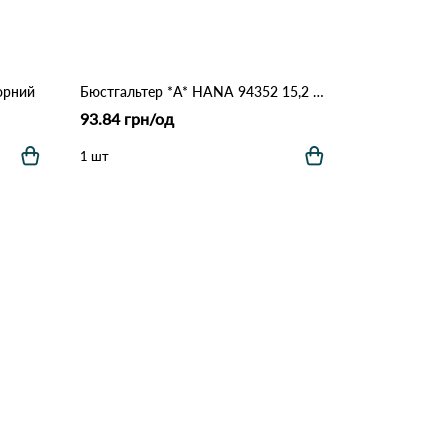
орний
Бюстгальтер *A* HANA 94352 15,2 Лавандовий
93.84 грн/од
1 шт