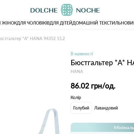
 ЖІНОК
ДЛЯ ЧОЛОВІКІВ
ДЛЯ ДІТЕЙ
ДОМАШНІЙ ТЕКСТИЛЬ
НОВИ
юстгальтер *A* HANA 94352 15,2
В наявності
Бюстгальтер *A* H
HANA
86.02 грн
/од.
Колір
Голубий
Лавандовий
Мінімаль