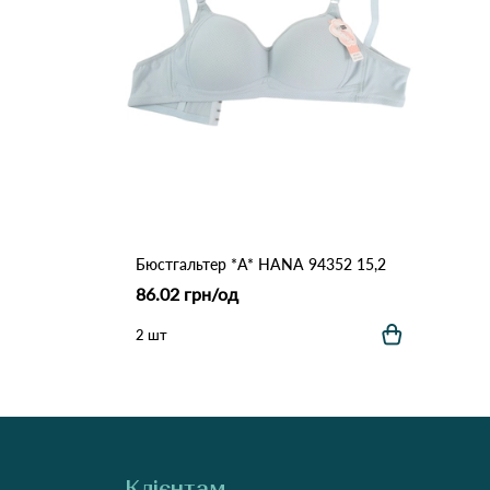
Бюстгальтер *A* HANA 94352 15,2
86.02 грн/од
2 шт
Клієнтам