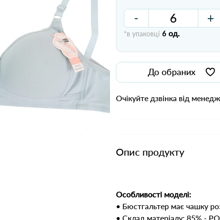
-
+
од.
*в упаковці
6
До обраних
Очікуйте дзвінка від менед
Опис продукту
Особливості моделі:
• Бюстгальтер має чашку ро
• Склад матеріалу: 85% - 