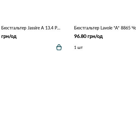
88368 Бюстгальтер Jassire A 13.4 Рожевий
Бюстгальтер Lavole *A* 8865 Ч
 грн/од
96.80 грн/од
1 шт