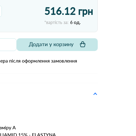
516.12 грн
од.
*вартість за:
6
Додати у корзину
жера після оформлення замовлення
зміру А
POLIAMID 15% - ELASTYNA