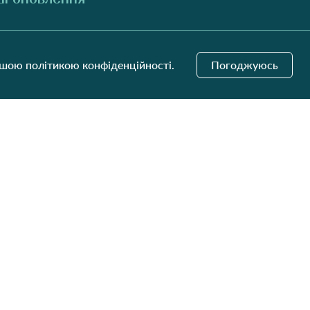
Надіслати
ашою політикою конфіденційності.
Погоджуюсь