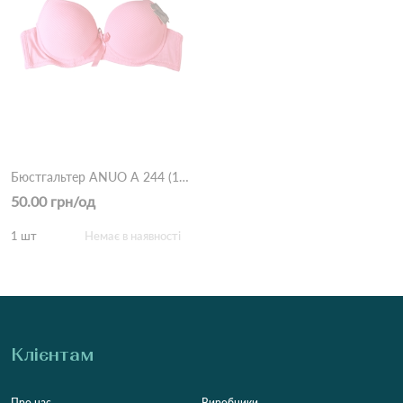
Бюстгальтер ANUO A 244 (13.3) Рожевий
50.00 грн/од
1 шт
Немає в наявності
Клієнтам
Про нас
Виробники