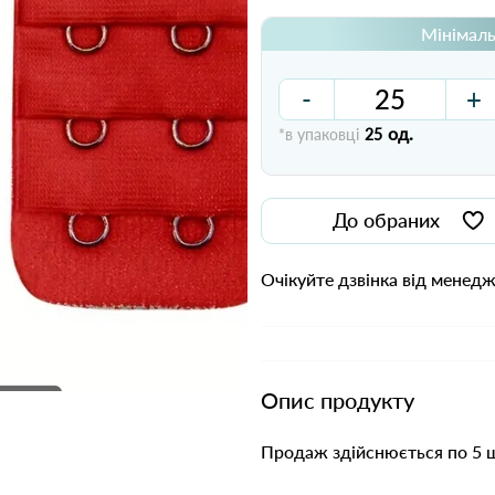
Мінімаль
-
+
од.
*в упаковці
25
До обраних
Очікуйте дзвінка від менед
Опис продукту
Продаж здійснюється по 5 ш