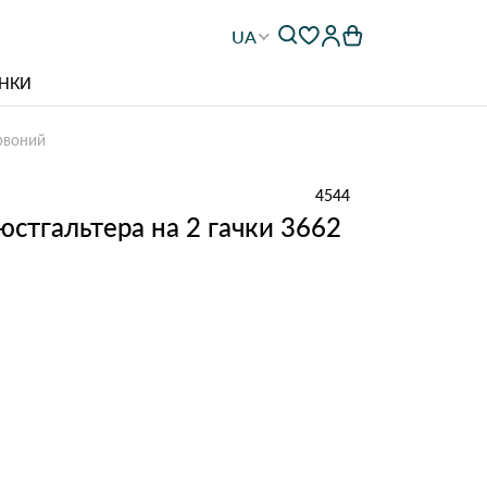
UA
НКИ
рвоний
4544
стгальтера на 2 гачки 3662