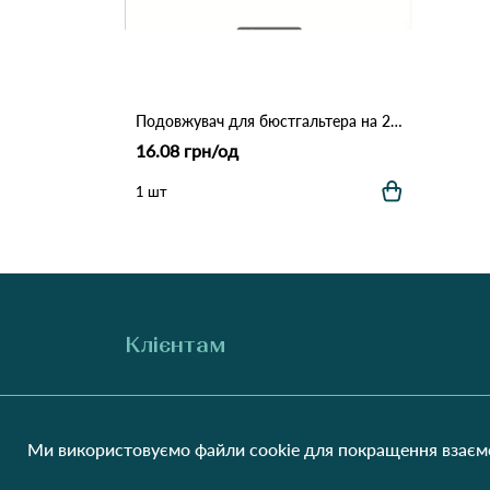
Подовжувач для бюстгальтера на 2 гачки 3662 Червоний
16.08 грн/од
1 шт
Клієнтам
Про нас
Виробники
Співпраця
Блог
Ми використовуємо файли cookie для покращення взаємо
Контакти
Відгуки