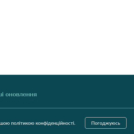
і оновлення
Надіслати
ашою політикою конфіденційності.
Погоджуюсь