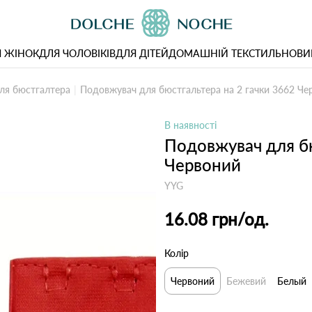
 ЖІНОК
ДЛЯ ЧОЛОВІКІВ
ДЛЯ ДІТЕЙ
ДОМАШНІЙ ТЕКСТИЛЬ
НОВИ
ля бюстгалтера
Подовжувач для бюстгальтера на 2 гачки 3662 Че
В наявності
Подовжувач для бю
Червоний
YYG
16.08 грн
/од.
Колір
Червоний
Бежевий
Белый