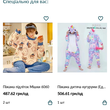
Спеціально для вас:
Піжама підліток Мішки 6060
Піжама дитяча кугуруми (Единорог) 56787 Райдужний
487.62 грн/од
506.61 грн/од
2 шт
1 шт