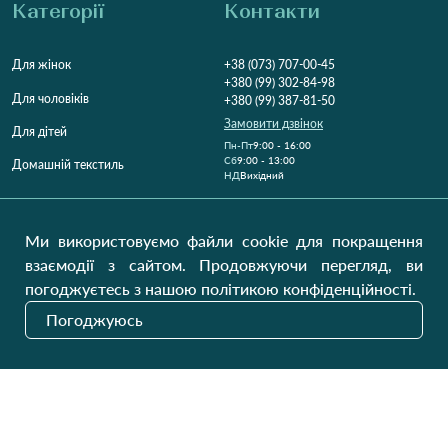
Категорії
Контакти
Для жінок
+38 (073) 707-00-45
+380 (99) 302-84-98
Для чоловіків
+380 (99) 387-81-50
Замовити дзвінок
Для дітей
Пн-Пт
9:00 - 16:00
Cб
9:00 - 13:00
Домашній текстиль
НД
Вихідний
Україна, Луцьк, 43000
Відкрити на карті
Ми використовуємо файли cookie для покращення
взаємодії з сайтом. Продовжуючи перегляд, ви
Наші оновлення
погоджуєтесь з нашою політикою конфіденційності.
Погоджуюсь
Надіслати