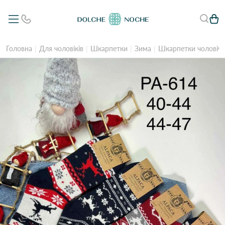
Головна
Для чоловіків
Шкарпетки
Зима
Шкарпетки чоловічі 