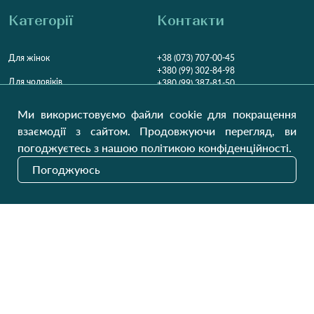
Категорії
Контакти
Для жінок
+38 (073) 707-00-45
+380 (99) 302-84-98
Для чоловіків
+380 (99) 387-81-50
Замовити дзвінок
Для дітей
Ми використовуємо файли cookie для покращення
Пн-Пт
9:00 - 16:00
Cб
9:00 - 13:00
Домашній текстиль
взаємодії з сайтом. Продовжуючи перегляд, ви
НД
Вихідний
погоджуєтесь з нашою політикою конфіденційності.
Україна, Луцьк, 43000
Погоджуюсь
Відкрити на карті
Наші оновлення
Надіслати