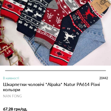
В наявності
20442
Шкарпетки чоловічі *Alpaka* Natur PA614 Різні
кольори
NAN FONG
67.28 грн
/од.