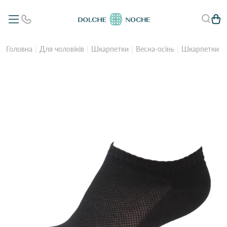
Головна
Для чоловіків
Шкарпетки
Весна-осінь
Шкарпетки чол