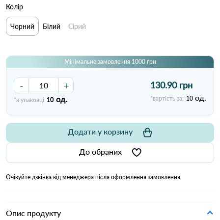
Колір
Чорний
Білий
Сірий
Мінімальне замовлення 1000 грн
-
+
130.90 грн
од.
од.
*вартість за:
10
*в упаковці
10
Додати у корзину
До обраних
Очікуйте дзвінка від менеджера після оформлення замовлення
Опис продукту