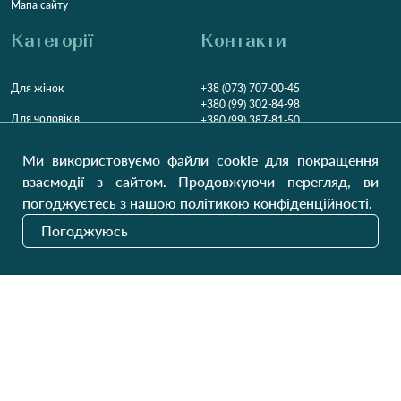
Мапа сайту
Категорії
Контакти
Для жінок
+38 (073) 707-00-45
+380 (99) 302-84-98
Для чоловіків
+380 (99) 387-81-50
Замовити дзвінок
Для дітей
Ми використовуємо файли cookie для покращення
Пн-Пт
9:00 - 16:00
Cб
9:00 - 13:00
Домашній текстиль
взаємодії з сайтом. Продовжуючи перегляд, ви
НД
Вихідний
погоджуєтесь з нашою політикою конфіденційності.
Україна, Луцьк, 43000
Погоджуюсь
Відкрити на карті
Наші оновлення
Надіслати