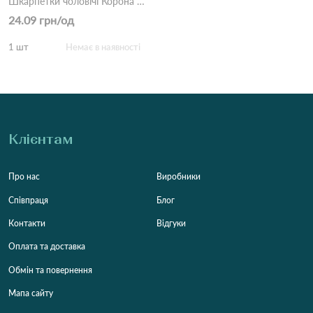
Шкарпетки чоловічі Корона AY256 Різні кольори
24.09 грн/од
1 шт
Немає в наявності
Клієнтам
Про нас
Виробники
Співпраця
Блог
Контакти
Відгуки
Оплата та доставка
Обмін та повернення
Мапа сайту