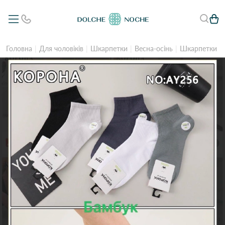
Головна
Для чоловіків
Шкарпетки
Весна-осінь
Шкарпетки чо