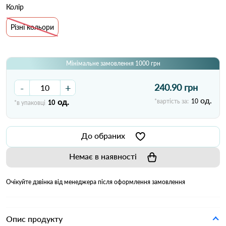
Колір
Різні кольори
Мінімальне замовлення 1000 грн
-
+
240.90 грн
од.
од.
*вартість за:
10
*в упаковці
10
До обраних
Немає в наявності
Очікуйте дзвінка від менеджера після оформлення замовлення
Опис продукту