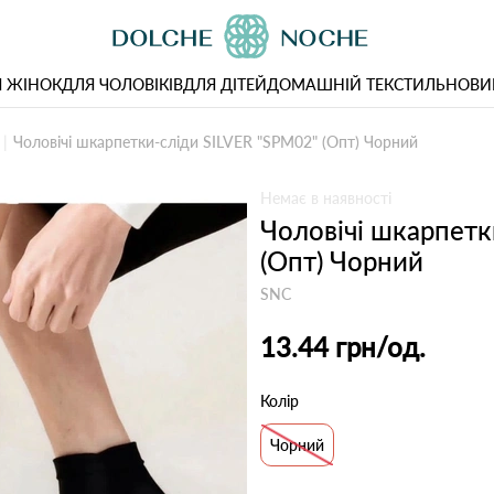
 ЖІНОК
ДЛЯ ЧОЛОВІКІВ
ДЛЯ ДІТЕЙ
ДОМАШНІЙ ТЕКСТИЛЬ
НОВИ
Чоловічі шкарпетки-сліди SILVER "SPM02" (Опт) Чорний
Немає в наявності
Чоловічі шкарпетк
(Опт) Чорний
SNC
13.44 грн
/од.
Колір
Чорний