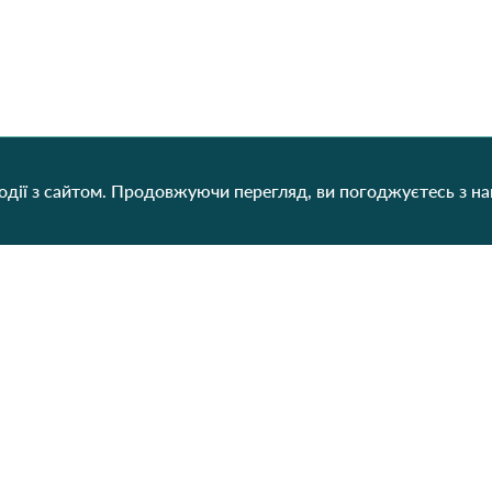
дії з сайтом. Продовжуючи перегляд, ви погоджуєтесь з н
Категорії
Контакти
Наш
Для жінок
+38 (073) 707-00-45
+380 (99) 302-84-98
Для чоловіків