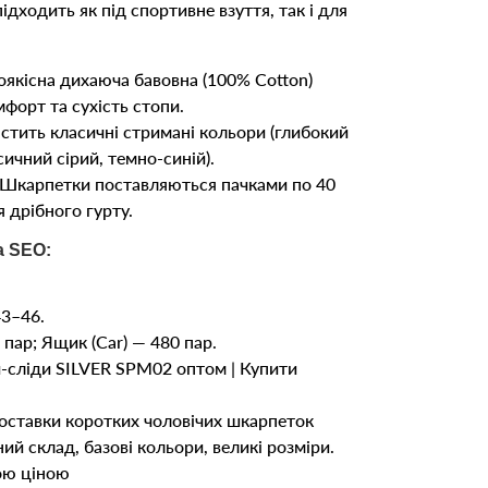
підходить як під спортивне взуття, так і для
якісна дихаюча бавовна (100% Cotton)
форт та сухість стопи.
стить класичні стримані кольори (глибокий
сичний сірий, темно-синій).
Шкарпетки поставляються пачками по 40
 дрібного гурту.
а SEO:
43–46.
пар; Ящик (Car) — 480 пар.
-сліди SILVER SPM02 оптом | Купити
оставки коротких чоловічих шкарпеток
й склад, базові кольори, великі розміри.
ою ціною