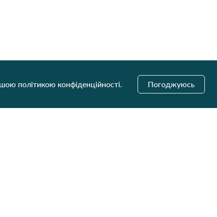
ашою політикою конфіденційності.
Погоджуюсь
і оновлення
Надіслати