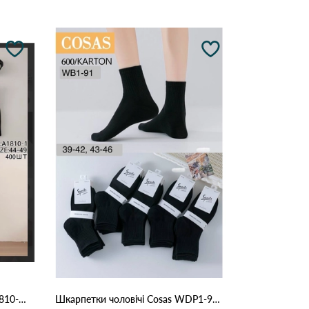
Шкарпетки чоловічі Корона A1810-1 Чорний
Шкарпетки чоловічі Cosas WDP1-91 Різні кольори