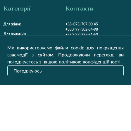
Категорії
Контакти
Для жінок
+38 (073) 707-00-45
+380 (99) 302-84-98
Для чоловіків
+380 (99) 387-81-50
Замовити дзвінок
Для дітей
Ми використовуємо файли cookie для покращення
Пн-Пт
9:00 - 16:00
Cб
9:00 - 13:00
Домашній текстиль
взаємодії з сайтом. Продовжуючи перегляд, ви
НД
Вихідний
погоджуєтесь з нашою політикою конфіденційності.
Україна, Луцьк, 43000
Погоджуюсь
Відкрити на карті
Наші оновлення
Надіслати