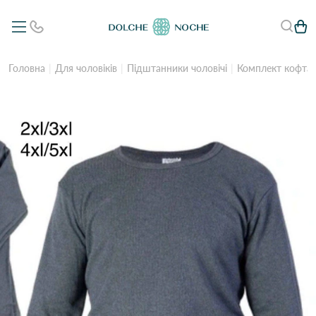
Головна
Для чоловіків
Підштанники чоловічі
Комплект кофта/