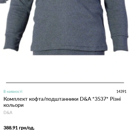
В наявності
14391
Комплект кофта/подштанники D&A *3537* Різні
кольори
D&A
388.91 грн
/од.