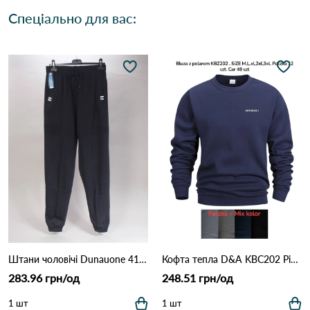
Спеціально для вас:
Штани чоловічі Dunauone 41216 Різні кольори
Кофта тепла D&A KBC202 Різні кольори
283.96 грн/од
248.51 грн/од
1 шт
1 шт