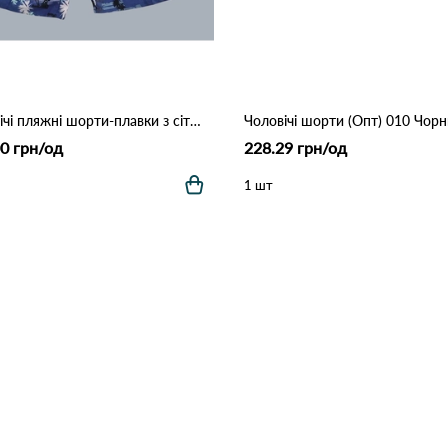
Чоловічі пляжні шорти-плавки з сіткою "Tropical Palm" (Опт) 006 Синій
Чоловічі шорти (Опт) 010 Чор
0 грн/од
228.29 грн/од
1 шт