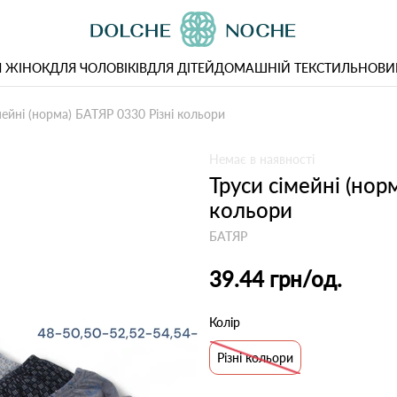
 ЖІНОК
ДЛЯ ЧОЛОВІКІВ
ДЛЯ ДІТЕЙ
ДОМАШНІЙ ТЕКСТИЛЬ
НОВИ
мейні (норма) БАТЯР 0330 Різні кольори
Немає в наявності
Труси сімейні (нор
кольори
БАТЯР
39.44 грн
/од.
Колір
Різні кольори