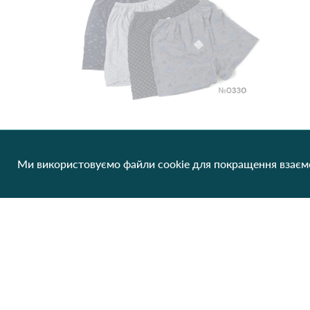
Ми використовуємо файли cookie для покращення взаємо
Труси сімейні (норма) БАТЯР 0330 Різні кольори
39.44 грн/од
1 шт
Немає в наявності