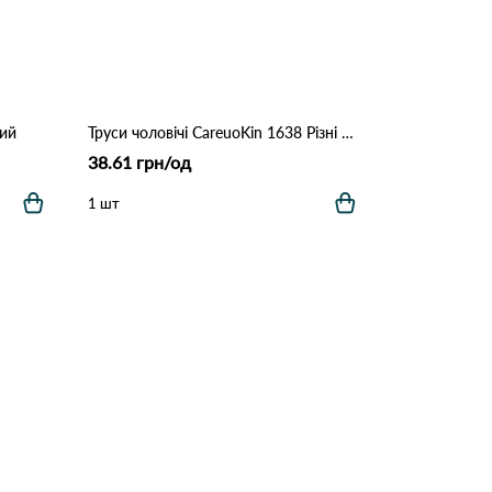
ний
Труси чоловічі CareuoKin 1638 Різні кольори
38.61 грн/од
1 шт