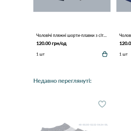
Чоловічі пляжні шорти-плавки з сіткою "Tropical Palm" (Опт) 006 Темно Синій
120.00 грн/од
120.0
1 шт
1 шт
Недавно переглянуті: