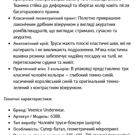
Тканина стійка до деформації та зберігає колір навіть після
багаторазового прання.
Полотно прикрашене
Класичний геометричний принт:
лаконічним дрібним візерунком у вигляді акуратних
ромбів/квадратів, що виглядає стримано, сучасно та
акуратно.
Труси мають плоскі еластичні шви, які не
Анатомічний крій:
натирають і не викликають подразнення. М'яка еластична
вшивна резинка забезпечує надійну посадку на талії, не
перетискаючи судини та живіт.
В упаковці представлено три
Практичний мікс 3 кольорів:
класичні чоловічі кольори — глибокий темно-синій,
насичений королівський синій та оригінальний темно-
зелений з контрастним візерунком.
Технічні характеристики:
Veenice Underwear.
Бренд:
6388.
Артикул / Модель:
Чоловічі труси-боксери (шорти).
Тип виробу:
Супер-батал, геометричний мікропринт.
Особливість: