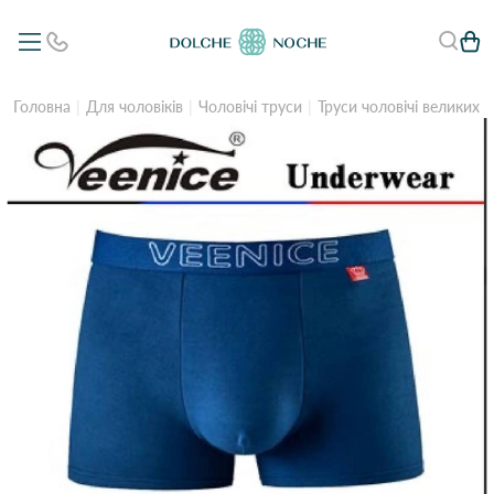
Головна
Для чоловіків
Чоловічі труси
Труси чоловічі великих р