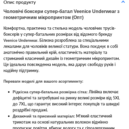
Опис продукту
Чоловічі боксери супер-батал Veenice Underwear з
геометричним мікропринтом (Опт)
Комфортна, практична та стильна модель чоловічих трусів-
боксерів у супер-батальних розмірах від відомого бренду
. Білизна розроблена за спеціальними
Veenice Underwear
лекалами для чоловіків великої статури. Вона поєднує в собі
анатомічно правильний крій, еластичність матеріалу та
стриманий класичний дизайн із геометричним мікропринтом.
Це ідеальна повсякденна модель, яка дарує свободу рухів і
надійну підтримку.
Переваги моделі для вашого асортименту:
Лінійка включає
Рідкісна супер-батальна розмірна сітка:
дефіцитні та затребувані на ринку великі розміри від 5XL
до 7XL, що гарантує високий інтерес покупців та швидкі
роздрібні продажі.
М'який еластичний
Дихаючий та приємний матеріал:
трикотаж на основі натуральних волокон відмінно
пропускає повітря, вбирає вологу та є гіпоалергенним.