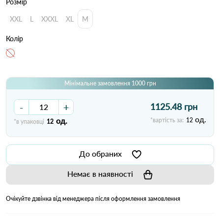
Розмір
XXL
L
XXXL
XL
M
Колір
Мінімальне замовлення 1000 грн
-
+
1125.48 грн
од.
од.
*вартість за:
12
*в упаковці
12
До обраних
Немає в наявності
Очікуйте дзвінка від менеджера після оформлення замовлення