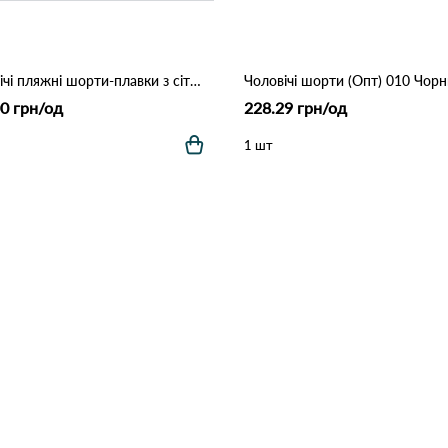
Чоловічі пляжні шорти-плавки з сіткою "Tropical Palm" (Опт) 006 Синій
Чоловічі шорти (Опт) 010 Чор
0 грн/од
228.29 грн/од
1 шт