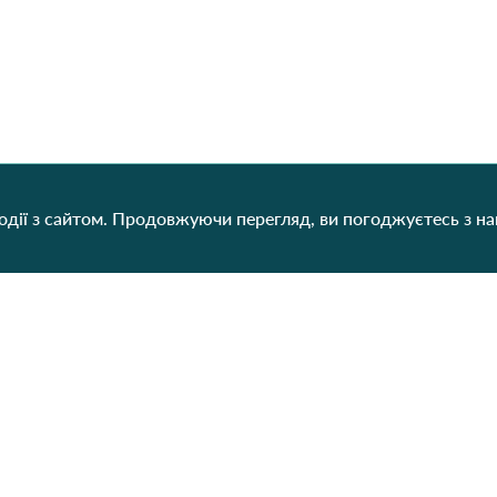
дії з сайтом. Продовжуючи перегляд, ви погоджуєтесь з н
Категорії
Контакти
Наш