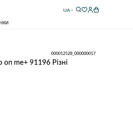
UA
НКИ
000012528_000000017
lo on me+ 91196 Різні