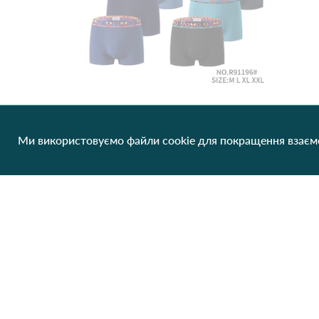
Ми використовуємо файли cookie для покращення взаємо
Труси чоловічі Hello on me+ 91196 Різні кольори
65.52 грн/од
1 шт
Немає в наявності
Клієнтам