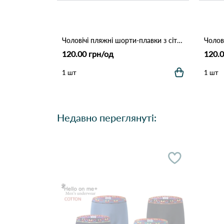
Чоловічі пляжні шорти-плавки з сіткою "Tropical Palm" (Опт) 006 Темно Синій
120.00 грн/од
120.0
1 шт
1 шт
Недавно переглянуті: