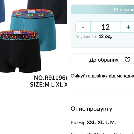
Мінімаль
-
+
од.
*в упаковці
12
До обраних
Очікуйте дзвінка від менед
Опис продукту
Розмір
XXL. XL. L. M.