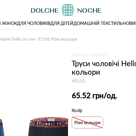
 ЖІНОК
ДЛЯ ЧОЛОВІКІВ
ДЛЯ ДІТЕЙ
ДОМАШНІЙ ТЕКСТИЛЬ
НОВИ
ловічі Hello on me+ 91196 Різні кольори
Немає в наявності
Труси чоловічі Hel
кольори
HELLO
65.52 грн
/од.
Колір
Різні кольори