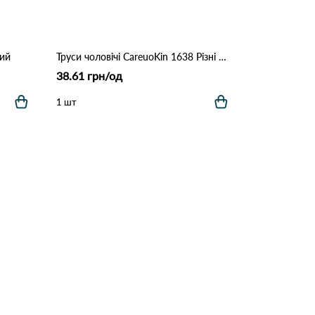
ний
Труси чоловічі CareuoKin 1638 Різні кольори
38.61 грн/од
1 шт