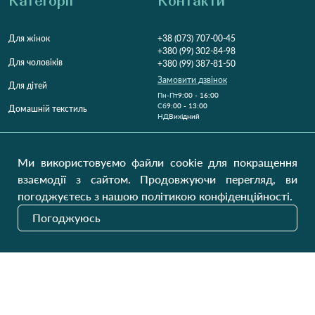
Категорії
Контакти
Для жінок
+38 (073) 707-00-45
+380 (99) 302-84-98
Для чоловіків
+380 (99) 387-81-50
Замовити дзвінок
Для дітей
Пн-Пт
9:00 - 16:00
Cб
9:00 - 13:00
Домашній текстиль
НД
Вихідний
Україна, Луцьк, 43000
Відкрити на карті
Ми використовуємо файли cookie для покращення
взаємодії з сайтом. Продовжуючи перегляд, ви
Наші оновлення
погоджуєтесь з нашою політикою конфіденційності.
Погоджуюсь
Надіслати