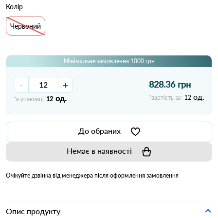
Колір
Червоний
Мінімальне замовлення 1000 грн
-
+
828.36 грн
од.
од.
*вартість за:
12
*в упаковці
12
До обраних
Немає в наявності
Очікуйте дзвінка від менеджера після оформлення замовлення
Опис продукту