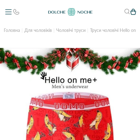
Головна
Для чоловіків
Чоловічі труси
Труси чоловічі Hello on