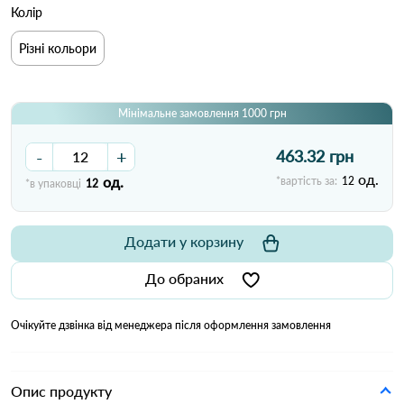
Колір
Різні кольори
Мінімальне замовлення 1000 грн
-
+
463.32 грн
од.
од.
*вартість за:
12
*в упаковці
12
Додати у корзину
До обраних
Очікуйте дзвінка від менеджера після оформлення замовлення
Опис продукту