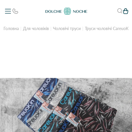
Головна
Для чоловіків
Чоловічі труси
Труси чоловічі CareuoKin