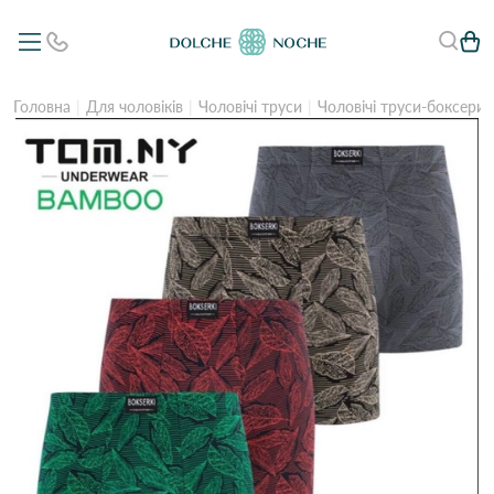
Головна
Для чоловіків
Чоловічі труси
Чоловічі труси-боксери