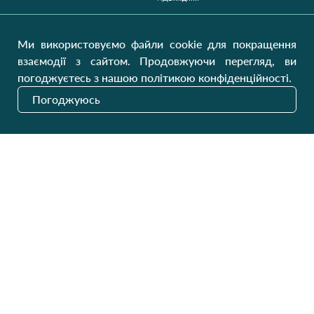
Україна, Луцьк, 43000
Відкрити на карті
Ми використовуємо файли cookie для покращення
взаємодії з сайтом. Продовжуючи перегляд, ви
Наші оновлення
погоджуєтесь з нашою політикою конфіденційності.
Погоджуюсь
Надіслати
На українському ринку з 2011
GW SITE