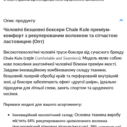
Опис продукту
Чоловічі безшовні боксери Chale Kule преміум-
комфорт з рекуперованим волокном та сітчастою
ластовицею (Опт)
Високотехнологічні чоловічі труси-боксери від сучасного бренду
(серія
). Модель являє собою
Chale Kule
Comfortable and Seamless
нове покоління анатомічної чоловічої білизни преміум-якості.
Завдяки інноваційному комбінованому складу тканини,
безшовній лазерній обробці країв та перфорованій внутрішній
зоні, ці боксери забезпечують ефект «другої шкіри», ідеально
підходячи для літньої спеки, занять спортом та щоденного
носіння.
Переваги моделі для вашого асортименту:
Основна тканина виробу
Інноваційний екологічний склад:
містить
64% рекуперованого целюлозного волокна
(високоякісний різновид віскози/модалу),
28% натуральної