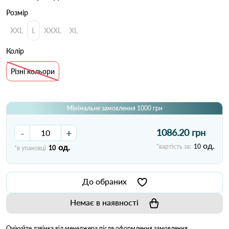
Розмір
XXL
L
XXXL
XL
Колір
Різні кольори
Мінімальне замовлення 1000 грн
-
+
1086.20 грн
од.
од.
*вартість за:
10
*в упаковці
10
До обраних
Немає в наявності
Очікуйте дзвінка від менеджера після оформлення замовлення