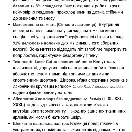
та
. Таке поєднання робить труси
бавовни
8% спандексу
неймовірно гладкими, прохолодними на дотик, стійкими
до зминання та зносу.
Внутрішня
Максимальна свіжість (Сітчаста ластовиця):
передня панель виконана у вигляді анатомічної кишені зі
спеціальної ультрадихаючої перфорованої сіточки (склад:
для максимального вбирання
91% целюлозне волокно
вологи). Вона миттєво відводить піт, запобігає перегріву та
попрілостям, гарантуючи бездоганну гігієну.
Відсутність
Технологія Laser Cut та еластичний пояс:
класичних підгорнутих швів на штанинах робить боксери
абсолютно непомітними під тонкими штанами чи
спортивними шортами. Широка, м'яка спортивна резинка з
лаконічним круговим написом
Chale Kule / produce wonders
надійно фіксує білизну на талії.
Розмір (
L. XL. XXL.
Абсолютний комфорт без подразнень:
XXXL.
) та догляд нанесена за допомогою м'якого
внутрішнього термопринту — жодних вшивних тканинних
ярликів, які могли б натирати шкіру.
Колекція представлена в
Шляхетна пастельна палітра:
ультрамодних, спокійних та свіжих літніх відтінках: м'ятно-