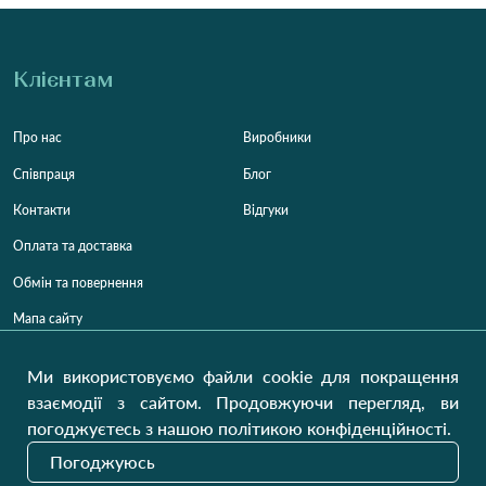
Клієнтам
Про нас
Виробники
Співпраця
Блог
Контакти
Відгуки
Оплата та доставка
Обмін та повернення
Мапа сайту
Категорії
Контакти
Ми використовуємо файли cookie для покращення
взаємодії з сайтом. Продовжуючи перегляд, ви
Для жінок
+38 (073) 707-00-45
погоджуєтесь з нашою політикою конфіденційності.
+380 (99) 302-84-98
Для чоловіків
+380 (99) 387-81-50
Погоджуюсь
Замовити дзвінок