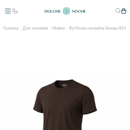
Головна
Для чоловіків
Майки
Футболка чоловіча базова 893 