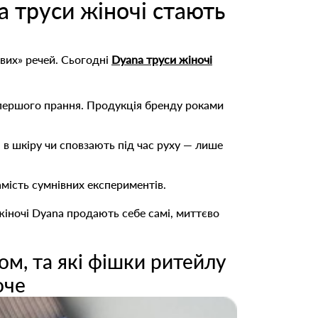
 труси жіночі стають
ових» речей. Сьогодні
Dyana труси жіночі
я першого прання. Продукція бренду роками
 в шкіру чи сповзають під час руху — лише
мість сумнівних експериментів.
 жіночі Dyana продають себе самі, миттєво
ом, та які фішки ритейлу
оче