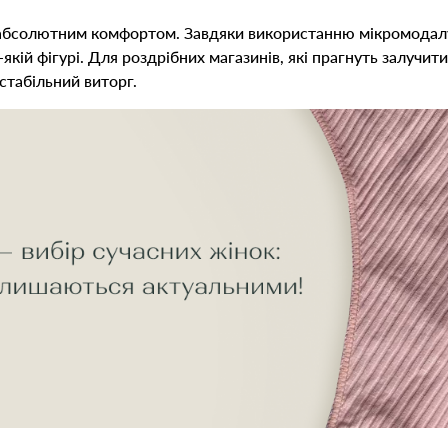
 абсолютним комфортом. Завдяки використанню мікромодалу, 
якій фігурі. Для роздрібних магазинів, які прагнуть залучи
табільний виторг.