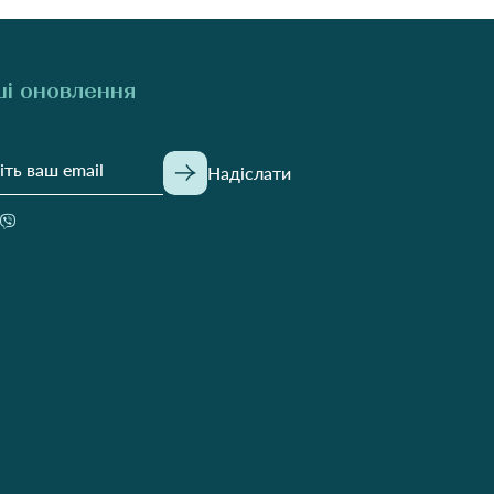
і оновлення
Надіслати