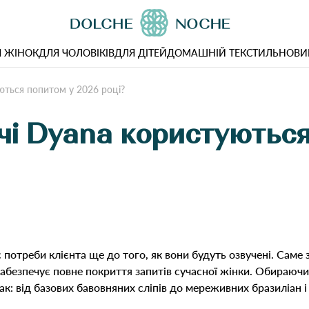
 ЖІНОК
ДЛЯ ЧОЛОВІКІВ
ДЛЯ ДІТЕЙ
ДОМАШНІЙ ТЕКСТИЛЬ
НОВИ
ються попитом у 2026 році?
чі Dyana користуютьс
є потреби клієнта ще до того, як вони будуть озвучені. Сам
забезпечує повне покриття запитів сучасної жінки. Обираючи
мак: від базових бавовняних сліпів до мереживних бразиліан