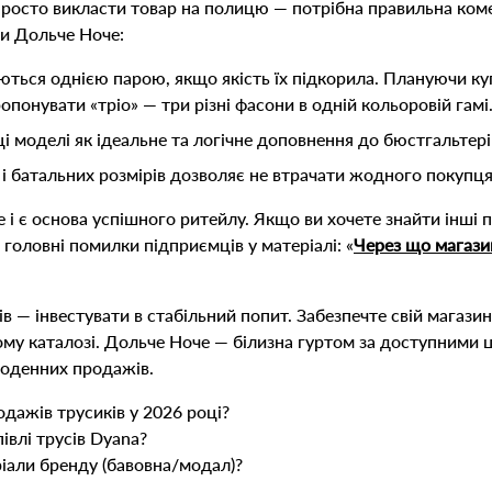
осто викласти товар на полицю — потрібна правильна комер
и Дольче Ноче:
ться однією парою, якщо якість їх підкорила. Плануючи ку
ропонувати «тріо» — три різні фасони в одній кольоровій гамі
 моделі як ідеальне та логічне доповнення до бюстгальтерів,
 і батальних розмірів дозволяє не втрачати жодного покупця
 і є основа успішного ритейлу. Якщо ви хочете знайти інші 
в головні помилки підприємців у матеріалі:
«
Через що магази
ів — інвестувати в стабільний попит. Забезпечте свій магази
у каталозі. Дольче Ноче — білизна гуртом за доступними ц
щоденних продажів.
одажів трусиків у 2026 році?
івлі трусів Dyana?
ріали бренду (бавовна/модал)?