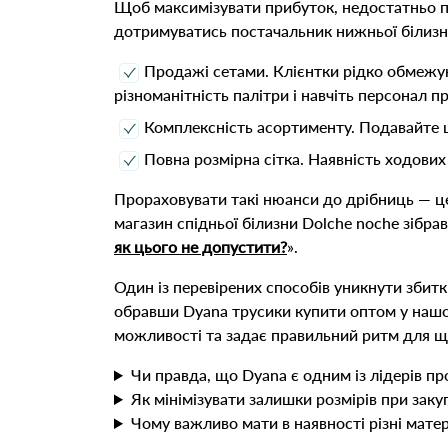
Щоб максимізувати прибуток, недостатньо пр
дотримуватись постачальник нижньої білизн
Продажі сетами. Клієнтки рідко обмежую
різноманітність палітри і навчіть персонал п
Комплексність асортименту. Подавайте ці
Повна розмірна сітка. Наявність ходових
Прораховувати такі нюанси до дрібниць — це
магазин спідньої білизни Dolche noche зібра
як цього не допустити?
»
.
Один із перевірених способів уникнути збитк
обравши Dyana трусики купити оптом у нашом
можливості та задає правильний ритм для 
Чи правда, що Dyana є одним із лідерів пр
Як мінімізувати залишки розмірів при закуп
Чому важливо мати в наявності різні мате