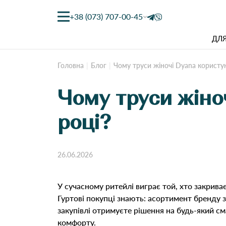
+38 (073) 707-00-45
ДЛЯ
Головна
Блог
Чому труси жіночі Dyana користу
Чому труси жіно
році?
26.06.2026
У сучасному ритейлі виграє той, хто закрива
Гуртові покупці знають: асортимент бренду 
закупівлі отримуєте рішення на будь-який с
комфорту.