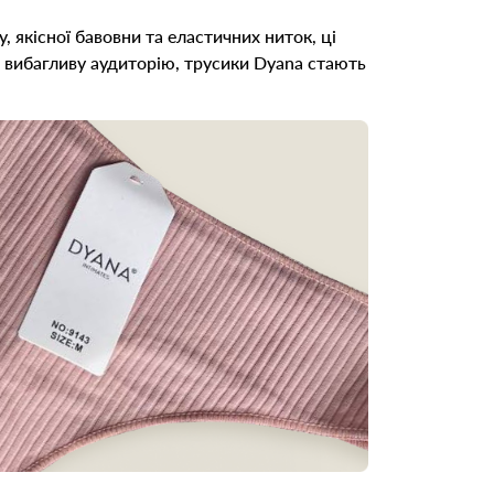
якісної бавовни та еластичних ниток, ці
ти вибагливу аудиторію, трусики Dyana стають