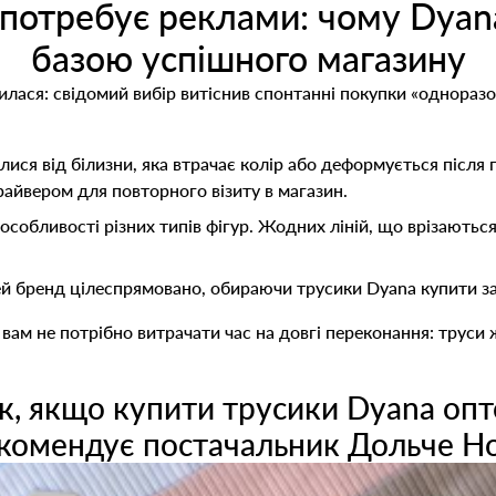
 потребує реклами: чому Dyana
базою успішного магазину
илася: свідомий вибір витіснив спонтанні покупки «однораз
лися від білизни, яка втрачає колір або деформується післ
райвером для повторного візиту в магазин.
собливості різних типів фігур. Жодних ліній, що врізаються
й бренд цілеспрямовано, обираючи трусики Dyana купити за
, вам не потрібно витрачати час на довгі переконання: труси
к, якщо купити трусики Dyana опт
комендує постачальник Дольче Н