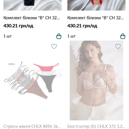
Комплект білизни *B* CH 325 Чорний
Комплект білизни *B* CH 325 Червоний
430.21 грн/од
430.21 грн/од
1 шт
1 шт
Стрінги жіночі CHLX 8896 3в Різні кольори
Бюстгалтер (D) CHLX 372 3,2 Пудра