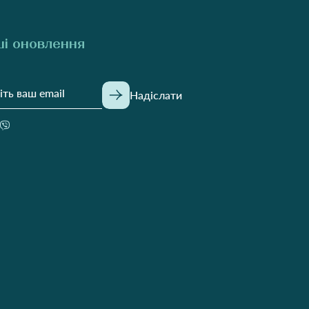
і оновлення
Надіслати