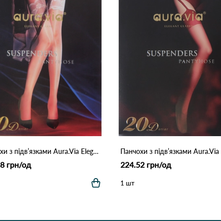
Панчохи з підв’язками Aura.Via Elegant Classic 20 DEN 382 Білий
8 грн/од
224.52 грн/од
1 шт