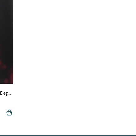
Панчохи з підв’язками Aura.Via Elegant Classic 20 DEN 383 Червоний