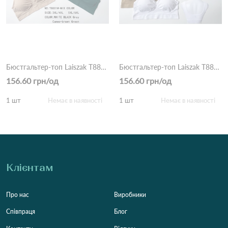
Бюстгальтер-топ Laiszak T8801 Різні кольори
Бюстгальтер-топ Laiszak T8801 Три кольори
156.60 грн/од
156.60 грн/од
1 шт
Немає в наявності
1 шт
Немає в наявності
Клієнтам
Про нас
Виробники
Співпраця
Блог