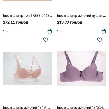
Бюстгальтер топ TRESS 5468 Голубий
Бюстгальтер жіночий пушап *C* AIMINA 18300 10.2 Зелений
172.11 грн/од
213.99 грн/од
1 шт
1 шт
Бюстгальтер жіночий *B* AIMINA 1328 9,2 Пудра
Бюстгальтер жіночий *B*5148* INTIMIDAO 16.2 Фіолетовий