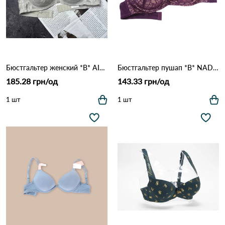
Бюстгальтер женский *B* AIMINA 38160 Сірий
Бюстгальтер пушап *B* NADIZI 2102 Марсала
185.28 грн/од
143.33 грн/од
1 шт
1 шт