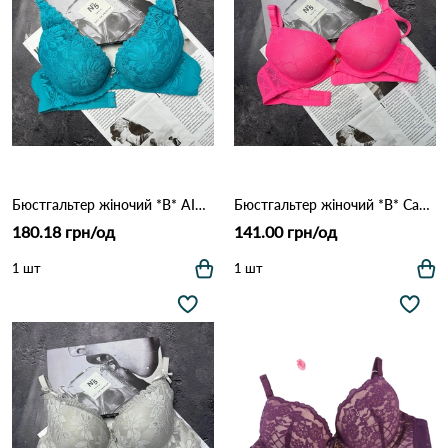
Бюстгальтер жіночий *B* AIMINA 1769 8,2 Зелений
Бюстгальтер жіночий *B* Canlan Keni 12890 17,3 Рожевий
180.18 грн/од
141.00 грн/од
1 шт
1 шт