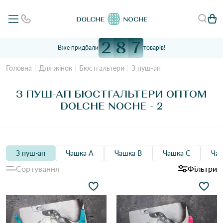
2
8
7
Вже придбали
товарів!
Головна
Для жінок
Бюстгальтери
З пуш-ап
З ПУШ-АП БЮСТГАЛЬТЕРИ ОПТОМ
DOLCHE NOCHE - 2
З пуш-ап
Чашка А
Чашка B
Чашка C
Ча
Сортування
Фільтри