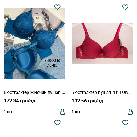
Бюстгальтер жіночий пушап *B* BIWEIER 84002 16,2 Бірюзовий
Бюстгальтер пушап *B* LUNA 3368 17.1 Бордовий
172.34 грн/од
132.56 грн/од
1 шт
1 шт