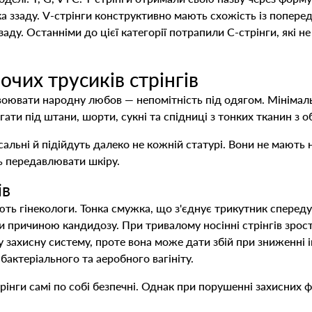
а ззаду. V-стрінги конструктивно мають схожість із попере
заду. Останніми до цієї категорії потрапили С-стрінги, які 
очих трусиків стрінгів
воювати народну любов — непомітність під одягом. Мінімальн
ягати під штани, шорти, сукні та спідниці з тонких тканин з
сальні й підійдуть далеко не кожній статурі. Вони не мають 
ь передавлювати шкіру.
ів
ть гінекологи. Тонка смужка, що з'єднує трикутник спереду і
тати причиною кандидозу. При тривалому носінні стрінгів зр
у захисну систему, проте вона може дати збій при зниженні
бактеріального та аеробного вагініту.
інги самі по собі безпечні. Однак при порушенні захисних ф