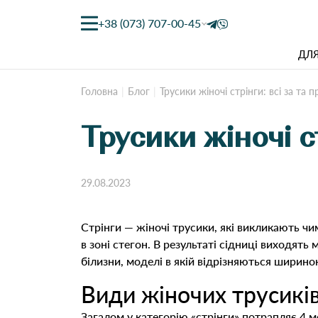
+38 (073) 707-00-45
ДЛЯ
Головна
Блог
Трусики жіночі стрінги: всі за та 
Трусики жіночі с
29.08.2023
Стрінги — жіночі трусики, які викликають чи
в зоні стегон. В результаті сідниці виходять
білизни, моделі в якій відрізняються ширино
Види жіночих трусиків
Загалом у категорію «стрінги» потрапляє 4 мо