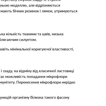
дньою моделлю, але відрізняються
не мають бічних резинок і лямок, утримуються
а кількість тканини та швів, низька
 облягаючим силуетом.
навіть мінімальної коригуючої властивості,
 ззаду, на відміну від класичної ластовиці
остає можливість попадання мікрофлори
 імунітету. Перенесення мікрофлори нерідко
ункцій організму білизна такого фасону