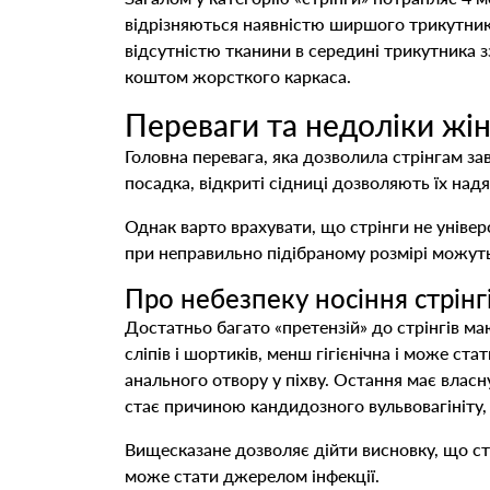
відрізняються наявністю ширшого трикутник
відсутністю тканини в середині трикутника з
коштом жорсткого каркаса.
Переваги та недоліки жін
Головна перевага, яка дозволила стрінгам за
посадка, відкриті сідниці дозволяють їх над
Однак варто врахувати, що стрінги не універ
при неправильно підібраному розмірі можут
Про небезпеку носіння стрінг
Достатньо багато «претензій» до стрінгів маю
сліпів і шортиків, менш гігієнічна і може с
анального отвору у піхву. Остання має власн
стає причиною кандидозного вульвовагініту, 
Вищесказане дозволяє дійти висновку, що стр
може стати джерелом інфекції.