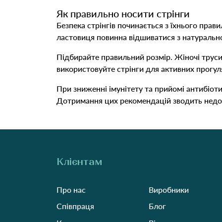
Як правильно носити стрінги
Безпека стрінгів починається з їхнього прав
ластовиця повинна відшиватися з натурально
Підбирайте правильний розмір. Жіночі трусик
використовуйте стрінги для активних прогуля
При зниженні імунітету та прийомі антибіоти
Дотримання цих рекомендацій зводить недолі
Клієнтам
Про нас
Виробники
Співпраця
Блог