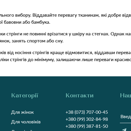
ильного вибору. Віддавайте перевагу тканинам, які добре від
ї бавовни або бамбука.
и стрінги не повинні врізатися у шкіру на стегнах. Однак на
нок, занять спортом або сну.
ків від носіння стрінгів краще відмовитися, віддавши перев
ки стрінгів до мінімуму, залишаючи лише переваги красивої
Категорії
Контакти
Наш
Для жінок
+38 (073) 707-00-45
+380 (99) 302-84-98
Для чоловіків
+380 (99) 387-81-50