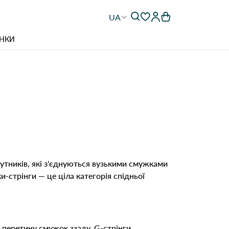
UA
НКИ
кутників, які з'єднуються вузькими смужками
и-стрінги — це ціла категорія спідньої
у перетину смужок ззаду. G-стрінги