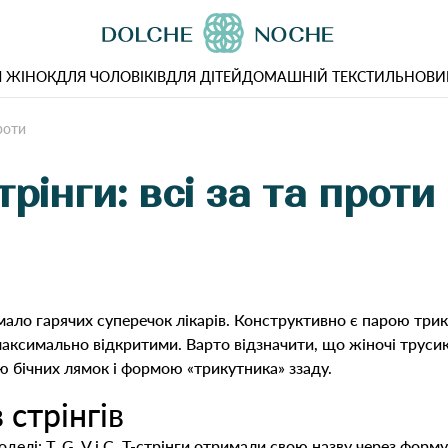
 ЖІНОК
ДЛЯ ЧОЛОВІКІВ
ДЛЯ ДІТЕЙ
ДОМАШНІЙ ТЕКСТИЛЬ
НОВИ
проти
трінги: всі за та проти
мало гарячих суперечок лікарів. Конструктивно є парою три
 максимально відкритими. Варто відзначити, що жіночі трусик
ю бічних лямок і формою «трикутника» ззаду.
 стрінгів
делі: Т, G, V і С. Т-стрінги отримали свою назву через форм