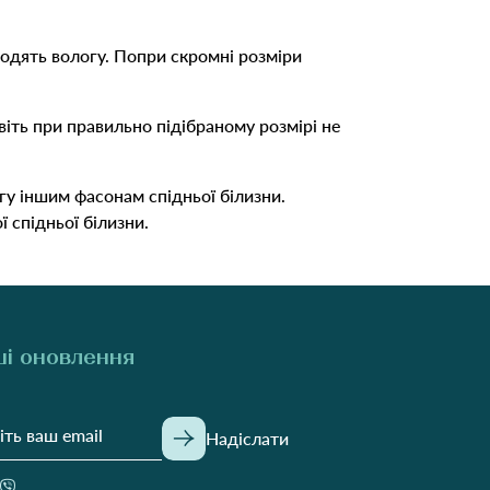
водять вологу. Попри скромні розміри
віть при правильно підібраному розмірі не
агу іншим фасонам спідньої білизни.
 спідньої білизни.
і оновлення
Надіслати