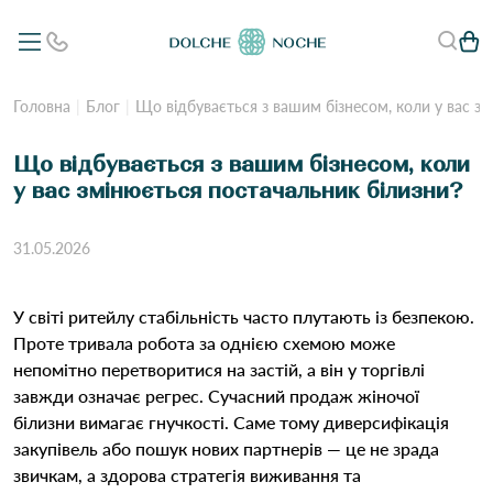
Головна
Блог
Що відбувається з вашим бізнесом, коли у вас з
Що відбувається з вашим бізнесом, коли
у вас змінюється постачальник білизни?
31.05.2026
У світі ритейлу стабільність часто плутають із безпекою.
Проте тривала робота за однією схемою може
непомітно перетворитися на застій, а він у торгівлі
завжди означає регрес. Сучасний продаж жіночої
білизни вимагає гнучкості. Саме тому диверсифікація
закупівель або пошук нових партнерів — це не зрада
звичкам, а здорова стратегія виживання та