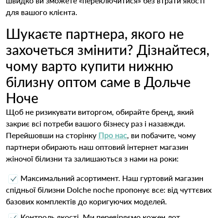
швидко ви зможете «переключитися» без втрати якості
для вашого клієнта.
Шукаєте партнера, якого не
захочеться змінити? Дізнайтеся,
чому варто купити нижню
білизну оптом саме в Дольче
Ноче
Щоб не ризикувати виторгом, обирайте бренд, який
закриє всі потреби вашого бізнесу раз і назавжди.
Перейшовши на сторінку
Про нас
, ви побачите, чому
партнери обирають наш оптовий інтернет магазин
жіночої білизни та залишаються з нами на роки:
Максимальний асортимент. Наш гуртовий магазин
спідньої білизни Dolche noche пропонує все: від чуттєвих
базових комплектів до коригуючих моделей.
Контроль якості. Ми перевіряємо кожен лот.