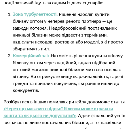
події зазвичай ідуть за одним із двох сценаріїв:
Зона турбулентності.
Рішення наосліп купити
білизну оптом у неперевіреного партнера — це
завжди лотерея. Недобросовісний постачальник
нижньої білизни може підвести з термінами,
надіслати неходові ростовки або моделі, які просто
збиратимуть пил.
Комерційний зліт.
Натомість рішення купити жіночу
білизну оптом через надійний, вдало підібраний
оптовий магазин нижньої білизни миттєво освіжає
вітрину. Ви отримуєте вищу маржинальність, гарячі
тренди та приплив покупчинь, які раніше йшли до
конкурентів.
Розібратися в інших помилках ритейлу допоможе стаття
«Через що магазин спідньої білизни може втрачати
кошти та як цього не допустити?»
. Адже фінальний успіх
визначає не лише постачальник білизни, а те, наскільки