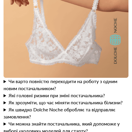
Чи варто повністю переходити на роботу з одним
новим постачальником?
Які головні ризики при зміні постачальника?
Як зрозуміти, що час міняти постачальника білизни?
Як швидко Dolche Noche обробляє та відправляє
замовлення?
Чи можна знайти постачальника, який допоможе у
виборі «ходових» моделей для старту?