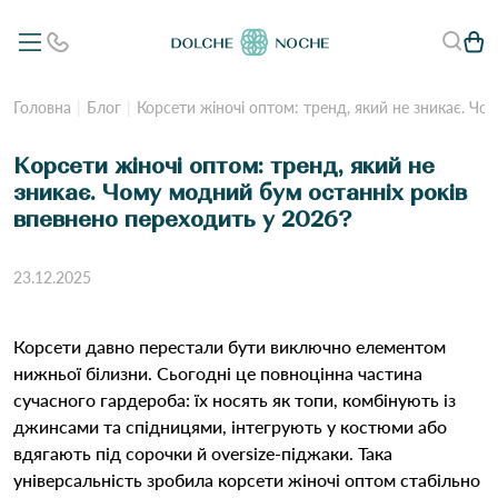
Головна
Блог
Корсети жіночі оптом: тренд, який не зникає. Чо
Корсети жіночі оптом: тренд, який не
зникає. Чому модний бум останніх років
впевнено переходить у 2026?
23.12.2025
Корсети давно перестали бути виключно елементом
нижньої білизни. Сьогодні це повноцінна частина
сучасного гардероба: їх носять як топи, комбінують із
джинсами та спідницями, інтегрують у костюми або
вдягають під сорочки й oversize-піджаки. Така
універсальність зробила корсети жіночі оптом стабільно