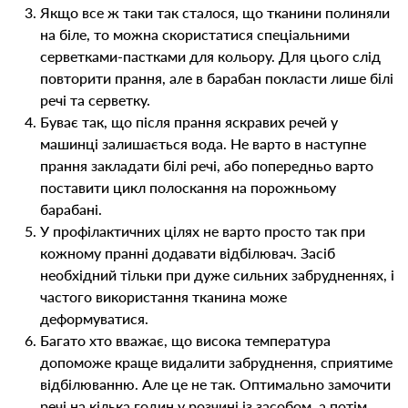
Якщо все ж таки так сталося, що тканини полиняли
на біле, то можна скористатися спеціальними
серветками-пастками для кольору. Для цього слід
повторити прання, але в барабан покласти лише білі
речі та серветку.
Буває так, що після прання яскравих речей у
машинці залишається вода. Не варто в наступне
прання закладати білі речі, або попередньо варто
поставити цикл полоскання на порожньому
барабані.
У профілактичних цілях не варто просто так при
кожному пранні додавати відбілювач. Засіб
необхідний тільки при дуже сильних забрудненнях, і
частого використання тканина може
деформуватися.
Багато хто вважає, що висока температура
допоможе краще видалити забруднення, сприятиме
відбілюванню. Але це не так. Оптимально замочити
речі на кілька годин у розчині із засобом, а потім