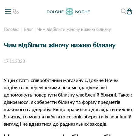
Головна
Блог
Чим відбілити жіночу нижню білизну
Чим відбілити жіночу нижню білизну
17.11.2023
У цій статті співробітники магазину «Дольче Ноче»
поділяться перевіреними рекомендаціями, які
допоможуть повернути білизну улюбленій білизні. Також
дізнаємося, як зберегти білизну та форму предметів
нижнього гардеробу. Якщо правильно доглядати
нижню
білизну
, то можна набагато сезонів зберегти їх зовнішній
вигляд і не вдаватися до радикальних заходів.