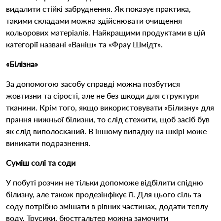
видалити стійкі забруднення. Як показує практика,
такими складами можна здійснювати очищення
кольорових матеріалів. Найкращими продуктами в цій
категорії названі «Ваніш» та «Фрау Шмідт».
«Білізна»
За допомогою засобу справді можна позбутися
жовтизни та сірості, але не без шкоди для структури
тканини. Крім того, якщо використовувати «Білизну» для
прання нижньої білизни, то слід стежити, щоб засіб був
як слід виполосканий. В іншому випадку на шкірі може
виникати подразнення.
Суміш солі та соди
У побуті розчин не тільки допоможе відбілити спідню
білизну, але також продезінфікує її. Для цього сіль та
соду потрібно змішати в рівних частинах, додати теплу
воду. Трусики, бюстгальтер можна замочити