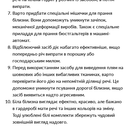
випрати.
Варто придбати спеціальні мішечки для прання
білизни. Вони допоможуть уникнути зачіпок,
механічної деформації виробів. Також є спеціальне
приладдя для прання бюстгальтерів в машині-
автомат.
Відбілюючий засіб діє набагато ефективніше, якщо
попередньо річ випрати в порошку або
господарським милом.
Перед використанням засобу для виведення плям на
шовкових або інших вибагливих тканинах, варто
перевірити його дію на непомітній ділянці речі. Це
допоможе уникнути псування дорогої білизни, якщо
засіб виявиться надто агресивним.
Біла білизна виглядає ефектно, красиво, але бажано
в гардеробі мати речі та інших кольорів на зміну.
Тоді улюблені білі комплекти збережуть чудовий
зовнішній вигляд надовго.