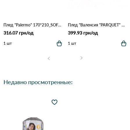
Плед "Palermo" 170*210_SOFA/07 ТМ "Vladi Белый дым"
Плед "Валенсия "PARQUET" 140/200 бел-дым Белый дым
316.07 грн/од
399.93 грн/од
1 шт
1 шт
Недавно просмотренные: