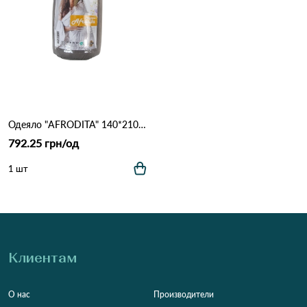
Одеяло "AFRODITA" 140*210 ВСЕСЕЗОННОЕ Леб.пух_ТМ "Идея" Бежево кофейный
792.25 грн/од
1 шт
Клиентам
О нас
Производители