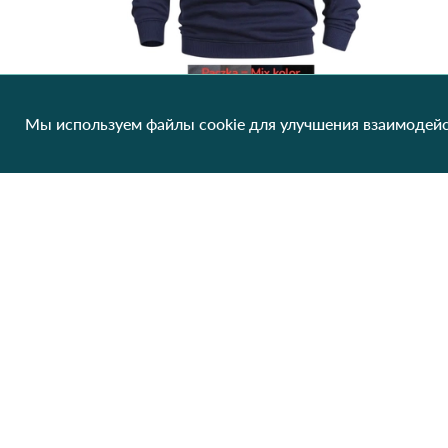
Мы используем файлы cookie для улучшения взаимодейс
Кофта теплая D&A KBC202 Различные цвета
248.51 грн/од
1 шт
Клиентам
О нас
Производители