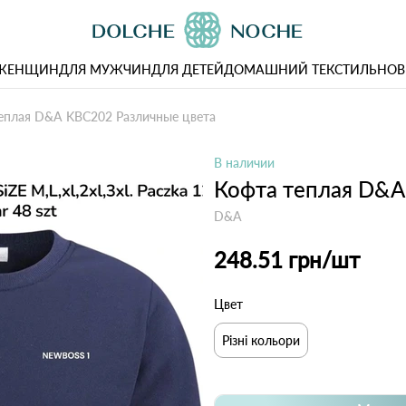
 ЖЕНЩИН
ДЛЯ МУЖЧИН
ДЛЯ ДЕТЕЙ
ДОМАШНИЙ ТЕКСТИЛЬ
НОВ
еплая D&A KBC202 Различные цвета
В наличии
Кофта теплая D&A
D&A
248.51 грн
/шт
Цвет
Різні кольори