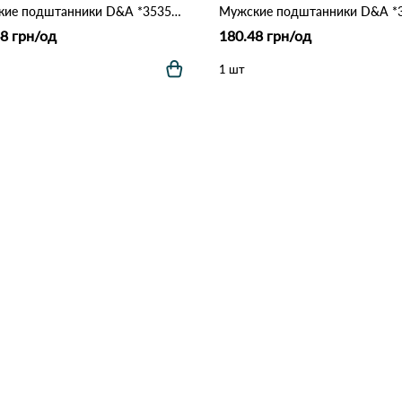
Мужские подштанники D&A *3535* Чорний
8 грн/од
180.48 грн/од
1 шт