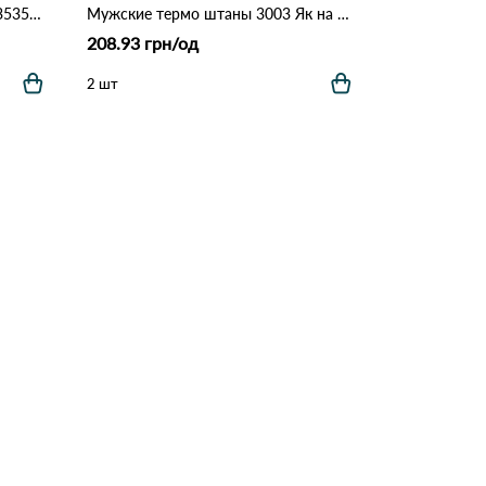
Мужские подштанники D&A *3535* Темно сірий
Мужские термо штаны 3003 Як на фото
208.93 грн/од
2 шт