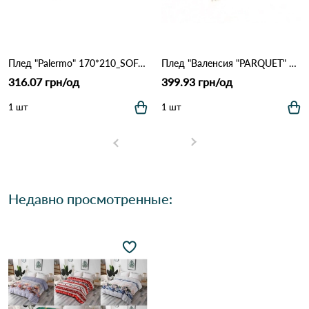
Плед "Palermo" 170*210_SOFA/07 ТМ "Vladi Белый дым"
Плед "Валенсия "PARQUET" 140/200 бел-дым Белый дым
316.07 грн/од
399.93 грн/од
1 шт
1 шт
Недавно просмотренные: