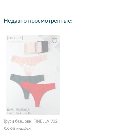
Недавно просмотренные:
Труси безшовні FINELLA 90271 4С Різні кольори
56.98 грн/од