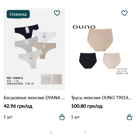
Новинка
Бесшовные женские DYANA (Invisible)2005-4 11В Различные цвета
Трусы женские OUNO T9014 11С Разные цвета
42.96 грн/од
100.80 грн/од
1 шт
1 шт