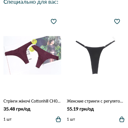
Специально для вас:
Стрінги жіночі Cottonhill CH0610 Марсала
Женские стринги с регуляторами 1501 Черный
35.48 грн/од
55.19 грн/од
1 шт
1 шт