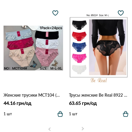
Женские трусики MCT104 (M–XL) 12B Разные цвета
Трусы женские Be Real 8922 3C Различные цвета
44.16 грн/од
63.65 грн/од
1 шт
1 шт