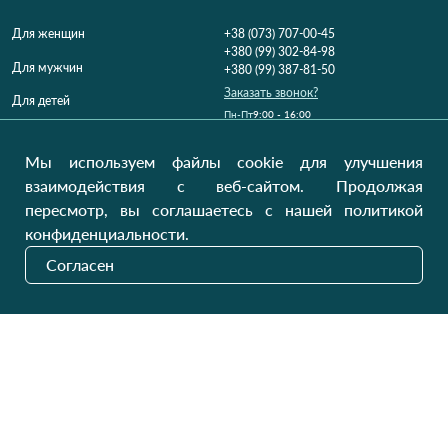
Для женщин
+38 (073) 707-00-45
+380 (99) 302-84-98
Для мужчин
+380 (99) 387-81-50
Заказать звонок?
Для детей
Пн-Пт
9:00 - 16:00
Cб-Вс
9:00 - 13:00
Домашний текстиль
НД
Вихідний
Мы используем файлы cookie для улучшения
Україна, Луцьк, 43000
взаимодействия с веб-сайтом. Продолжая
Открыть на карте
пересмотр, вы соглашаетесь с нашей политикой
конфиденциальности.
Наши обновления
Согласен
Отправить